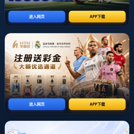
---
## **漫長等待：八個月的康復之路**
對於一名職業運動員來說，因傷停賽不僅是身體的考驗，更
是心理上的挑戰。圖雷在過去八個月裡經歷了一系列膝蓋相
關手術與康復訓練，而膝傷對大多數籃球運動員來說幾乎是
“職業生涯殺手”。**從媒體透露的信息來看，圖雷的康復計
畫採用了當前最先進的運動醫療方案，並由專業團隊全程監
管，力求他能恢復至比過往更高的身體狀態。**
然而，數據顯示，90%的球員在經歷重傷復出後的前3個月
中，場均表現會有明顯波動。這意味著圖雷的表現是否能迅
速契合CBA的比賽強度，仍是一個未知數。即便如此，遼