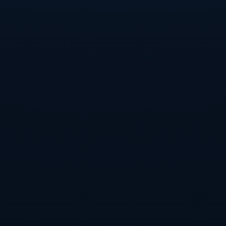
視。**籃球作為一項圍繞節奏、爆發力和瞬間決策的運動，
對專注力與信心有著極高需求。媒體人分析指出，**重傷後
的圖雷可能需要時間適應那份“勝負天平”的壓力，尤其當他
作為外援承擔得分和防守核心角色時，其心理調節能力至關
重要。**
不過，圖雷並非沒有調適經驗。在過去效力其他聯賽期間，
他曾在一次面對馬拉松式加強賽程的逆境中憑借穩定的得分
能力斬獲聯賽MVP頭銜。這表明他在壓力環境下依舊有扭
轉局勢的實力。
---
## **對遼籃的影響與期待**