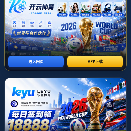
# 媒體人解讀遼籃新外援圖雷復出之路：八個月未迎戰的挑
戰
**前言：**
遼寧男籃迎來了新外援——圖雷的加入，這名球員在籃球界
並非無名之輩，但因傷缺陣長達八個月，這段漫長的缺席讓
人對他即將面臨的挑戰充滿期待與疑問。媒體人紛紛解讀他
復出背後的故事與影響，對遼籃而言，他能否成為新的穩定
得分點，關係著球隊衝擊賽季目標的成敗。