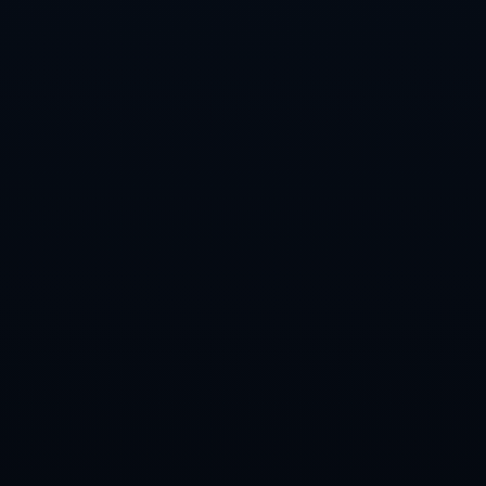
媒體評論人中，有人將圖雷復出後的表現分為三個階段來看
待：**適應期、發展期和爆發期**。適應期主要為幾場比賽
內的競技節奏調整；發展期則是隨著比賽經驗的積累穩定輸
出；而爆發期可視為隊友信任建立後的全面提升。在接受採
訪時，資深分析員王明提到：“復出的壓力也是動力。從圖
雷此前的比賽風格看，他的突破能力和傳導球智慧可以更多
體現於團隊協作，而不僅僅是個人英雄主義。”
*圖雷的復出不僅意義非凡，還將為遼籃開啟一段嶄新的內
線策略篇章。*數月未迎戰的挑戰雖然艱難，但這正是他重
拾自信，以及證明身價的最佳契機。
伊朗领导人表示扩大与邻国关系是伊明确政策.
谁进欧冠16强？数据机构预测皇马晋级概率78.2%，曼城21.8%.