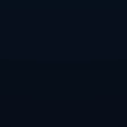
遼籃選擇圖雷的意圖非常明確——強化內線，補足第六人配
置。而圖雷的**身高優勢與進攻技巧**正是球隊當前急需的
資源。過去一季，遼籃在聯賽中對抗高度型外援時屢屢露出
短板，內線保護效率顯著低於聯盟平均數據。實例顯示，在
與強隊廣東隊對戰中，遼籃平均被內線對手搶下12個進攻籃
板，強調了內線強化的必要性。
根據媒體披露的訓練畫面，**圖雷的搶板能力與中距離投射
訓練進度令人期待，他加盟後可能與現有球員形成互補的雙
塔策略，從而提升遼籃籃下的防守強度和攻擊威脅。**此