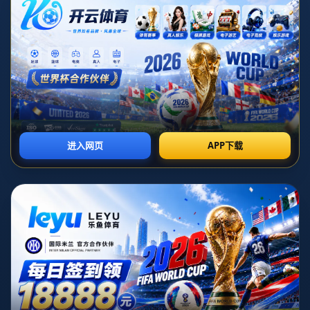
**谁能挺进欧冠16强？数据机构预测皇马晋级概率78.2%，
曼城仅21.8%**
欧冠小组赛历来是万众瞩目的焦点，无数球迷都在期盼支持
的球队能够进入淘汰赛，而数据机构的预测更为这场“晋级
大战”增添了几分戏剧性。近日，一项最新数据分析揭示了
皇马和曼城的晋级概率，**其中皇马的晋级概率高达
78.2%，而曼城的概率却仅为21.8%**。这样的差距着实引
人深思。那么，这些数字背后到底有何依据？我们又该如何
理性看待？
### **皇马：悠久底蕴与稳定表现的结合**