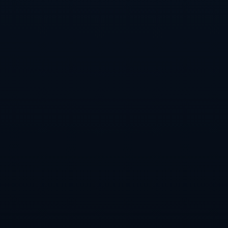
从数据机构的预测模型来看，他们更倾向于依据以往球队在
类似环境下的表现进行推算。在皇马的案例中，稳定的历史
战绩和稳定的阵容调配为他们提供了更大的胜算。而曼城虽
然纸面实力强劲，但抗压能力较弱以及伤病潮的可能性则成
为阻碍他们小组出线的重要原因。