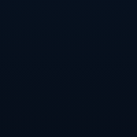
其次，从具体比赛数据来看，曼城的防守隐患令人担忧。目
前为止，小组赛阶段曼城场均丢球数接近1.2个，防守效率
相较于上赛季出现了一定下滑。加上瓜迪奥拉的部分轮换策
略难以适应高压比赛环境，这些都可能为球队后续比赛埋下
隐患。虽然阵中依然有哈兰德、罗德里等稳定发挥的球员，
但整体前景远未达到外界预期。
### **关键战役分析：晋级概率如何解读？**
以具体比赛为例，我们可以更直观地感受到两队的差异。在
皇马与柏林联合的较量中，尽管对手阵型相对紧凑，皇马依
然凭借快速传导球和中场防守控制，在最后时刻完成绝杀，
展现了球队在关键战中绝不言弃的精神。而另一方面，曼城
在与一支防守反击型球队的对垒中，却因后防频频犯错而陷
入被动。这也就不难理解为何晋级概率存在如此巨大悬殊。