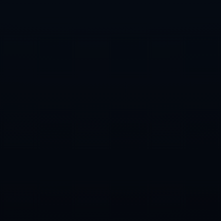
媒體人解讀遼籃新外援圖雷復出之路八個月未迎戰的挑戰.
[田径]2025年深港马拉松鸣枪开跑.
联系我们
联系电话：0512-6622467
联系手机：15825866212
公司邮箱：admin@chs-hthplay.com
公司地址：云南省红河哈尼族彝族自治州建水县盘江乡
姓名
电话
内容