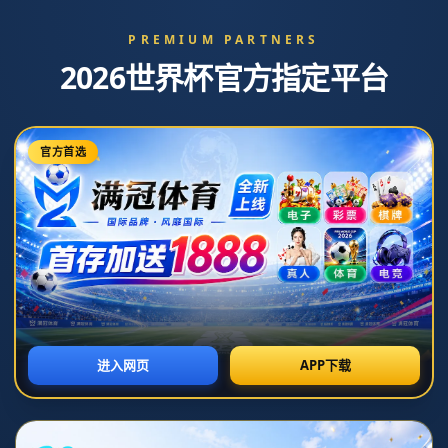
啟德體育園足球賽門票安排亂 球隊事前未獲
通知：沒考慮球迷感受.
栏目：华体会
发布时间：2026-03-08T18:32:10+08:00