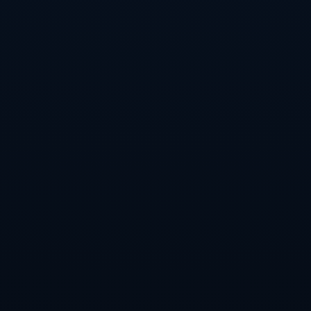
問題的關鍵在於**有效的溝通和管理**。為了避免類似事件
的再度發生，主辦方需要設立更完善的程序，包括提前通知
球隊以及設立專門的球迷反饋機制。在現代賽事中，擁有一
個有效的緊急應對計劃也是必不可少的。此外，運用大數據
技術來分析門票銷售的趨勢和需求，提前預測並解決可能的
問題，是提升管理水平的一個方法。