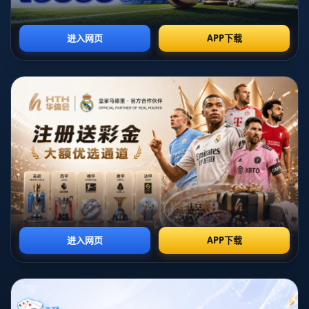
**深入理解皇家马德里文化**
首先，要为皇家马德里做好准备，你需要理解其*深厚的文
化和历史*。成立于1902年的皇家马德里以其丰富的历史、
悠久的传统和无数的奖杯积累了独特的魅力。了解球队传奇
人物如迪斯蒂法诺、劳尔及目前的明星如本泽马、维尼修斯
等，对任何皇家马德里的拥护者来说都是基础。
**赛季备战与赛程分析**
在赛季开始之前，分析球队的赛程是准备的一部分。皇家马
德里通常会参加西甲、国王杯和欧冠等多个赛事。**深入分
析每场比赛**的对手、场地和时间，可以帮助预测球队的表
现，并增强观看比赛时的参与感。例如，通过比较皇家马德
里与巴塞罗那之间历史对战记录，可以为即将到来的*国家
德比*做好观赛心理准备。