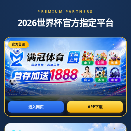
[NBA]吉米-巴特勒加盟 勇士惜败爵士.
栏目：华体会
发布时间：2026-03-08T18:32:10+08:00
**NBA新风云：吉米-巴特勒加盟，勇士惜败爵士**