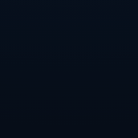
值得一提的是，*这种默契的缺乏在球队攻防转换中尤为明
显*。尽管巴特勒的单兵作战能力毋庸置疑，但如何融入团
队、提升整体战斗力将是教练组接下来必须攻克的难题。当
然，这一过程需要时间，球迷应给予更多耐心与支持。
除了战术方面的思考，勇士还需关注健康管理和球员的心理
调适。*巴特勒的到来无疑让勇士的板凳厚度增加，但合理