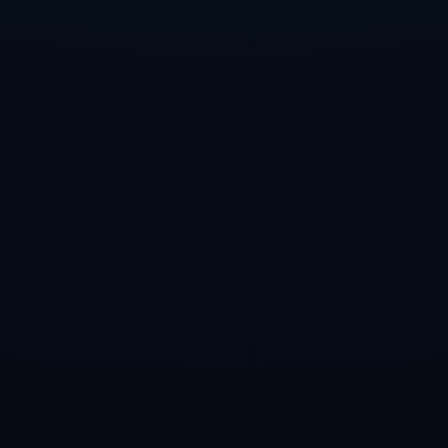
利用这一优势需要更精细的规划*。
总体而言，吉米-巴特勒的加盟为勇士带来了新的挑战与机
遇。在经历赛季初的波动之后，**勇士将在磨合过程中展现
出更强的竞争力**。正如比赛所示，处理好“惜败”带来的反
思，有助于他们在未来的征程中走得更远。期望在接下来的
比赛中，他们能充分利用各位球星的优势，再度塑造辉煌。