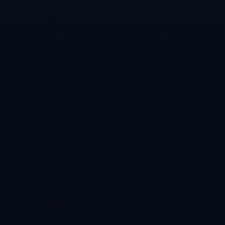
## **职业生涯受伤后如何第二次崛起？**
从案例分析来看，许多职业足球运动员在受伤后能否重返巅
峰，其关键在于心理韧性和后期恢复计划。奥斯卡-鲍勃在
这一点上为青年球员树立了榜样。他并未被突如其来的伤病
击垮，而是以乐观的态度积极面对。在康复过程中，他坚持
观看比赛录像，加强战术学习，这种对比赛的热爱与远见助
力他克服了职业生涯最艰难的阶段。
**专家指出，类似奥斯卡-鲍勃的案例并非少数**。例如，