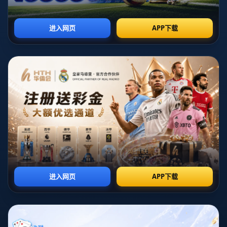
力人选。然而，就在人们对他寄予厚望之际，一次意外的严
重腿部伤势打断了他的职业生涯上升之路。