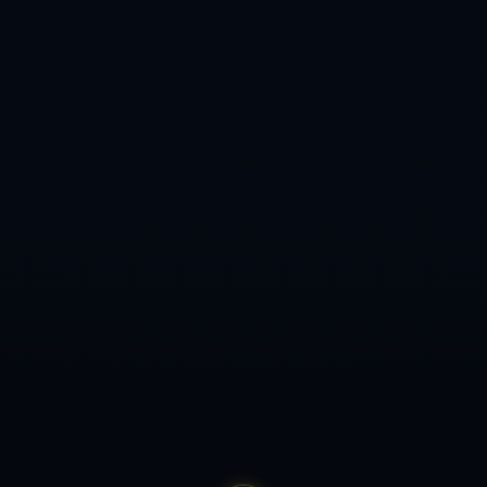
中经评论：呵护民营经济健康发展，不打折扣落实.
內馬爾姆巴佩誰是球隊老大.
联系我们
联系电话：0512-6622467
联系手机：15825866212
公司邮箱：admin@chs-hthplay.com
公司地址：云南省红河哈尼族彝族自治州建水县盘江乡
姓名
电话
内容