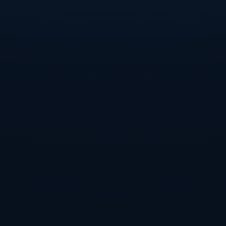
他的这一觉悟也让人联想到曼城另一位传奇球员——凯文·
德布劳内。在早期经历膝盖重伤之后，德布劳内不仅及时复
出，还成长为球队的绝对核心。**“十字韧带重建的过程教
会了我如何面对困难，”德布劳内曾说道，“要战胜的不仅仅
是伤病，还有内心的恐惧。”** 这一精神，显然同样体现在
奥斯卡-鲍勃的重返球场之路上。
## **曼城训练场外的积极信号**