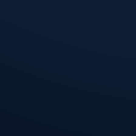
自從2017年以創紀錄的轉會費加盟巴黎後，內馬
**，得到了眾多球迷的愛戴。內馬爾的身價不僅來
然而，內馬爾的踢球風格賦予了他無可替代的作用
即便後來姆巴佩迅速崛起，內馬爾作為球隊“大哥大
### **姆巴佩：新生代的領軍人物**
與內馬爾相比，姆巴佩更是一位**年輕且極具爆發
建隊核心。隨著內馬爾因傷缺席的比賽次數增多，姆
尤其是在2022年的世界杯賽場中，姆巴佩憑藉驚
漸地，姆巴佩的戰術地位與商業影響力，變得絲毫
---
### **內馬爾與姆巴佩的矛盾：一山是否能容二虎？
儘管兩人言語上一直強調互相支持，但有關二人矛
配不平衡。** 所有的傳聞與場上小插曲，都印證