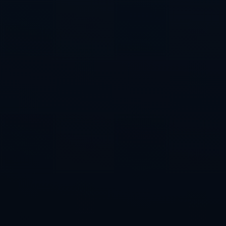
巴黎在2021-2022賽季的歐冠比賽中，再次
戰術運行上看，巴黎似乎缺乏一位真正能協調整體的
景進一步引發了“誰才是核心”的討論。
反之，在一些與弱隊交手的比賽中，雙方卻能完美
---
### **誰是真正的球隊老大？**
從目前的狀況來看，**內馬爾与姆巴佩并非单一的
名詞。兩人需要的並不是誰高誰低，而是真正學會
### 關鍵詞總結：
- **內馬爾**
- **姆巴佩**
- **巴黎聖日耳曼**