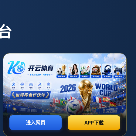
产品中心
新闻中心
联系方式