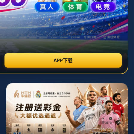
內馬爾姆巴佩誰是球隊老大.
栏目：华体会
发布时间：2026-03-08T18:32:10+08:00
焦點，無疑是**內馬爾（Neymar）**與**姆巴佩（Mbappé）**
共存往往也伴隨著隱藏的競爭。那麼，PSG究竟誰才是真正的“老大”？