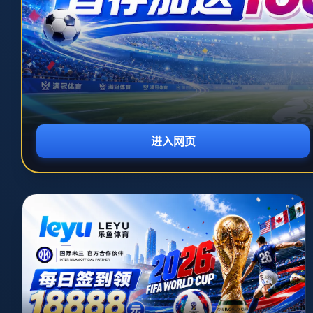
## 內馬爾與姆巴佩：誰才是球隊的真正核心？
在當前世界足壇中，巴黎聖日耳曼（PSG）隊內最大的
技術與個人威懾力，但在同一支球隊中，多位天才的