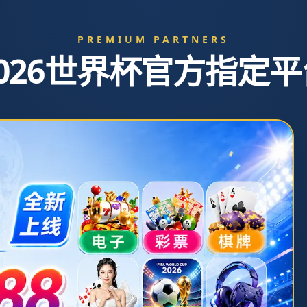
网站首页
关于我们