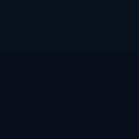
### **傷病侵襲：明星球員的致命敵人**
除了國家隊未能晉級，傷病同樣摧毀了一些球星的世界杯
夢。例如，**法國國家隊**本是這屆賽事的強勢奪冠熱門，
但中場核心**坎特**和**博格巴**卻因傷遺憾缺席。坎特，
這位切爾西的防守屏障，不僅無法為法國隊的防守體系提供
穩固保障，也讓球隊的中場失去一個不可或缺的鏈接點。
西班牙方面則同樣面臨傷病考驗。**大衛·德赫亞**，雖然
年齡和狀態一直饒有爭議，但這位屢次力挽狂瀾的門將未能
站在世界杯的舞台，也成為西班牙球迷的一大遺憾。同時，
他的落選還反映了球隊戰術選擇和國家隊內部競爭的激烈。
---
### **青春風暴背後的資歷更替**