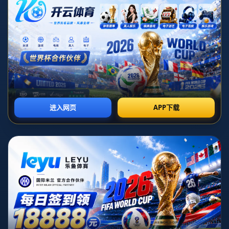
**
2022年的卡塔爾世界杯，作為世界足壇的頂級賽事，無疑吸
引了全球球迷的目光。然而，在這場轟動一時的足球盛宴
中，卻也有一些耳熟能詳的名字無法出現在綠茵場上，他們
的缺席成為球迷心中揮之不去的遺憾。無論是由於國家隊未
能成功晉級還是個人的傷病問題，這些未能參加卡塔爾世界
杯的球星，將會是本次文章探討的主題。
---
### **歐洲豪門未晉級成遺憾關鍵**
在本屆世界杯預選賽中，一些傳統足球強國未能如願晉級，
而這直接導致多位頂級球星無法踏上卡塔爾的舞台。最令人
扼腕的莫過於**意大利國家隊**再次未能入圍。作為2020年
歐洲杯冠軍，意大利的被淘汰讓許多球迷猝不及防。由此，