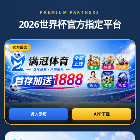
沒有參加卡塔爾世界杯的球星.
栏目：华体会
发布时间：2026-03-08T18:32:10+08:00
**沒有參加卡塔爾世界杯的球星：那些遺憾缺席的足球巨星