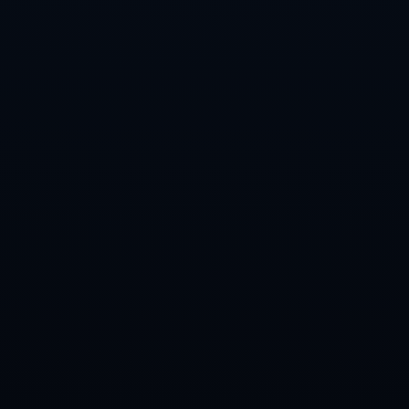
衡。**这场比赛很可能成为一场“防守效率与进攻效率”的对
决**。每一个细节失误都可能成为左右赛果的关键，而观察
塞维利亚如何调整锋线配置，将是比赛的最大看点。
沒有參加卡塔爾世界杯的球星.
再刷纪录！《哪吒2》总票房超130亿.
联系我们
联系电话：0512-6622467
联系手机：15825866212
公司邮箱：admin@chs-hthplay.com
公司地址：云南省红河哈尼族彝族自治州建水县盘江乡
姓名
电话