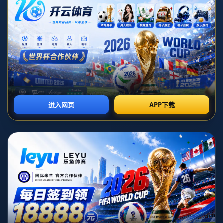
**托纳利涉赌风波持续发酵，认罪与禁赛成为意足坛焦点**
近段时间，意大利足坛不得不聚焦于一场非关赛场的风波
——曼联中场新星桑德罗·托纳利（Sandro Tonali）被曝涉嫌
参与非法赌球行为。这位近年来炙手可热的意大利国脚，被
指有可能很快选择**认罪合作**以期获得较轻的惩罚。然
而，随之而来的可能是**一年甚至更长时间的禁赛期**。无
论是对球员个人，还是对俱乐部和国家队的影响，都引发了
业界高度关注。那么托纳利为何选择走上认罪之路？他未来
的职业生涯会受到多大冲击？一切都成为球迷和业内人士争
相探讨的话题。
### **托纳利的认罪之路——为何出此选择？**
根据《米兰体育报》的报道，托纳利此次在意大利足坛扫赌
行动中被卷入核心。据媒体透露，**托纳利在参与赌博时使