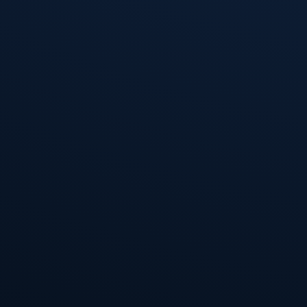
球员，更是一个充满温情的人。
本次意外重逢，詹姆斯用一个温暖的拥抱唤醒了昔
泛报道，也在社交网络上赢得了无数的点赞和支持。