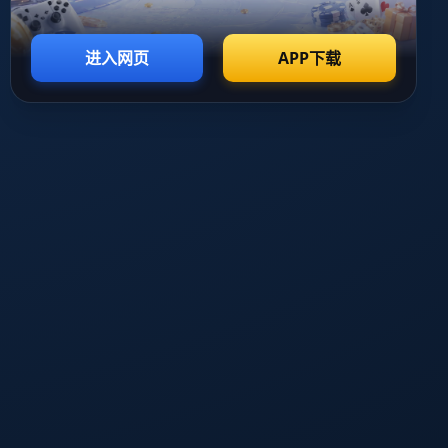
人员。虽说这是比赛中的常见事件，但詹姆斯当时的
怀**的态度，让观众感受到詹姆斯不仅是一位伟大的