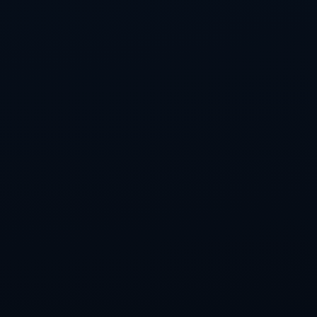
赛而选择去探望；或是国际足球赛场上，队员们帮助伤
互助的重要性。
值得被尊重和感谢。詹姆斯用实际行动证明：即便是
向他学习，从身边的小事做起，以温暖和关爱去浇灌
、关怀和尊重的传递，让彼此的心灵更加紧密相连，世