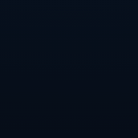
**北京国安：虽败犹荣**
尽管北京国安在本场比赛中最终未能逆转局势，但他们在场
上的表现依然值得称道。在上半场临近结束时，北京国安凭
借团队配合，由年轻球员打入了一粒宝贵的进球。这不仅缩
小了比分差距，也为下半场的反攻奠定了心理优势。然而，
由于上海海港的防守严密与快速反击策略，北京国安未能抓