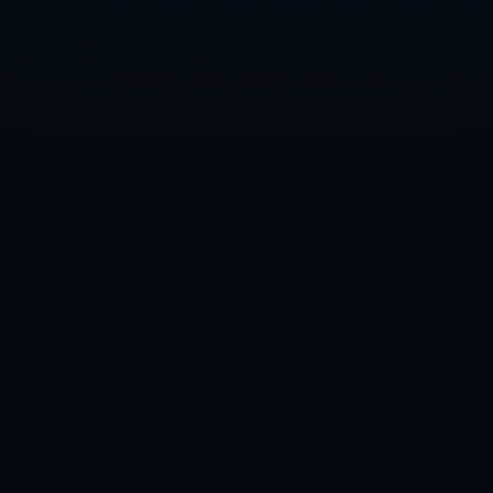
这场对决，为整个赛季的进行注入了新的期待和动力。
NBA杯或將更名 哈姆與普林斯聯手展現杯賽強者風範.
网球——香港公开赛：商竣程晋级.
联系我们
联系电话：0512-6622467
联系手机：15825866212
公司邮箱：admin@chs-hthplay.com
公司地址：云南省红河哈尼族彝族自治州建水县盘江乡
姓名
电话