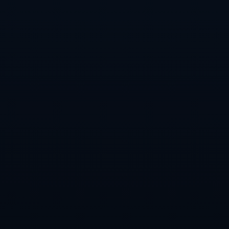
住更多得分机会。
**战术解析：海港的胜利方程式**
分析此役，上海海港的胜利不仅仅依靠球员的个人能力，更
体现在他们在战术上的精妙安排。在比赛中，海港队的中场
控制能力以及快速反击的策略屡屡奏效。特别是在洛佩斯的
两个进球中，可以看到中场球员的精准传球与默契配合，这
种以攻代守的策略成功压制住了国安的反击。
反观北京国安，虽然球队在整体组织上有所起色，但在关键
时刻处理球的能力仍显不足。尤其是在面对对手的快速反击
时，防线的协同防守较为欠缺，这也是他们在本场比赛中失
利的重要原因之一。
这场精彩比赛不仅让球迷们感受到了中超联赛的激烈竞争，
也使我们更清楚地认识到，每一场比赛的胜利背后都是深思
熟虑的战略部署和球员辛勤的付出。上海海港与北京国安的