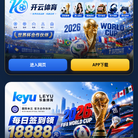
**中超联赛第二轮：上海海港面对北京国安的精彩对决**
在中国职业足球的舞台上，中超联赛一向是球迷们翘首以盼
的赛事。其中，**上海海港**与**北京国安**的对决更是吸
引了众多关注的目光。在本赛季的第二轮比赛中，上海海港
凭借**洛佩斯**的梅开二度与**吕文君**锁定胜局，以3-1
的比分力克劲敌北京国安。这场比赛不仅展示了海港队的雄
厚实力，也让球迷们见证了中超的激情与魅力。
**比赛焦点：洛佩斯两球助上海海港占据主动**
此役，上海海港在主场对阵来访的北京国安。从开场哨响
起，海港队就展现了强劲的进攻能力。作为球队核心的洛佩
斯，在比赛中表现尤为*出色*，他在上下半场各入一球，为
海港队奠定了胜利的基础。**洛佩斯**的精准射门和敏锐的
场上嗅觉，再次证明了其作为顶级前锋的价值。