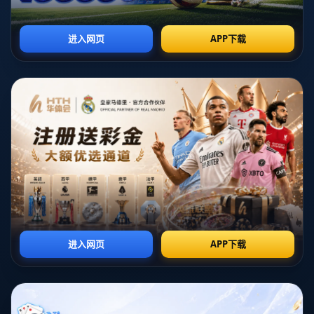
在这场决赛中，梅西不仅仅是一名前锋，他承担起了组织
者、指挥者的角色。他的每一次穿插跑位、每一次精准的传
球都牵动着全场的节奏。*从比赛的一开场，梅西就展现出
了他惊人的爆发力与灵活的脚法*，在对方密集的防守中如
鱼得水。最终，凭借他的一粒进球和助攻，他帮助阿根廷队
以2:1力克欧洲劲旅。
**战术贡献无可替代**