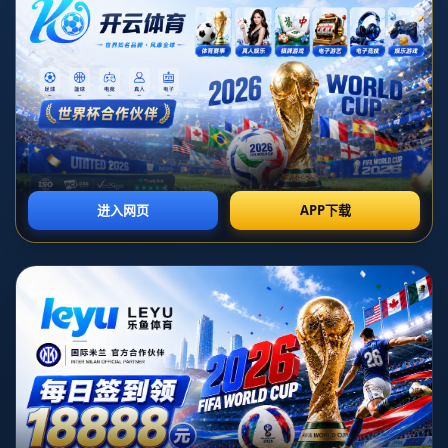
提到**足球**，无论你是否是一名球迷，梅西这个名字都如
雷贯耳。在刚刚落幕的**歐美杯**上，这位阿根廷巨星再一
次用他的天赋与努力征服了全世界，荣膺全场最佳球员。对
于许多人来说，梅西的成功早已是家常便饭，但在这项新兴
赛事中，他如何再度绽放光彩，值得我们深思。
**完美表现贯穿整场**