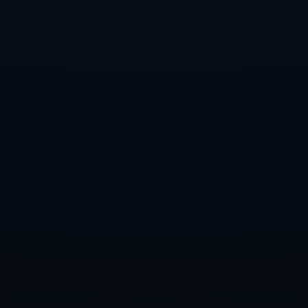
**见证传奇的持续**
梅西在这场**歐美杯**的表现，再次证明了他在国际赛场上
的极高水准。*许多人会以为在33岁这个年龄，梅西的竞技
状态可能会有所下滑，但他用实际行动打破了这一预期*。
梅西持续书写着自己的传奇篇章，而这样的表现，只会让他
在足球史册中占据更崇高的地位。
在**歐美杯**的这场比赛后，不禁让人期待：**梅西下一次
又将如何刷新传奇**？无论未来如何，他在这次比赛中的表
现，必将成为他辉煌职业生涯中的又一枚亮丽的徽章。
帮你策划求婚！这项马拉松赛事征集情侣跑友了.