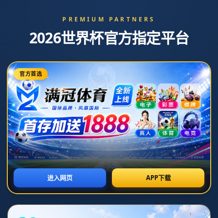
梅西榮獲歐美杯全場最佳球員.
栏目：华体会
发布时间：2026-03-08T18:32:10+08:00
**梅西榮獲歐美杯全場最佳球員**