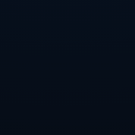
人格魅力。
**关键数据支撑**
每一项殊荣的背后都有着实实在在的数据支撑。根据比赛的
统计，梅西的传球成功率达到惊人的92%，完成5次关键传
球，并多次制造对手犯规。此外，他在防守端的反抢和回撤
也相当积极，为球队攻守转换提供了巨大帮助。*这些数据
不仅体现了他的全面性，更是其获得全场最佳的重要依据
*。