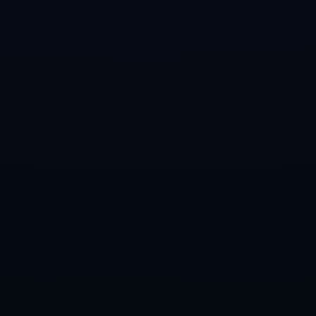
儘管弗萊堡無緣歐聯杯8強，但這場比賽也為他們提供了寶
貴的經驗教訓。首次闖入歐聯杯16強的他們在技術層面仍與
歐洲頂級強隊存在一定差距，這表現在前場創造力不足，以
及防守穩定性上的欠缺。尤文圖斯的進球正是抓住了弗萊堡
防線的漏洞，而未能有效處理關鍵球成為了德甲球隊最大的
敗因。
總的來說，這場**弗萊堡對陣尤文圖斯**的比賽，是一場體
現豪門實力與年輕球隊潛力的較量。尤文圖斯的晉級，不僅
再次穩固了意甲球隊在歐戰中的地位，更為他們接下來的旅
程注入了信心與能量。
小瓦格納29分6籃板 哈利伯頓14投3中 魔術險勝步行者取得4連勝.
普尔19+8约翰逊25分 库利巴利三双奇才胜篮网.