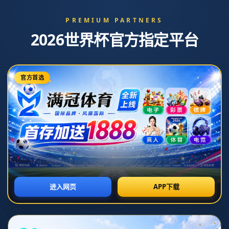
勞爾·梅雷萊斯與英超歷史上最奇特的年度最佳
球員獎.
栏目：华体会
发布时间：2026-03-08T18:32:10+08:00