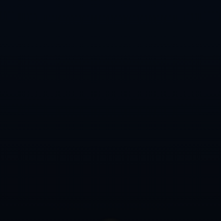
叶挺将军之子叶正光先生逝世，享年86岁.
[国际足球]58岁！最年长现役职业球员度过生日.
联系我们
联系电话：0512-6622467
联系手机：15825866212
公司邮箱：admin@chs-hthplay.com
公司地址：云南省红河哈尼族彝族自治州建水县盘江乡
姓名
电话
内容