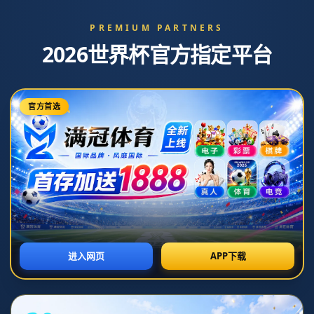
NBA／父子较劲成练球乐趣 戴维斯：詹姆斯
被迫提升状态.
栏目：华体会
发布时间：2026-03-08T18:32:10+08:00