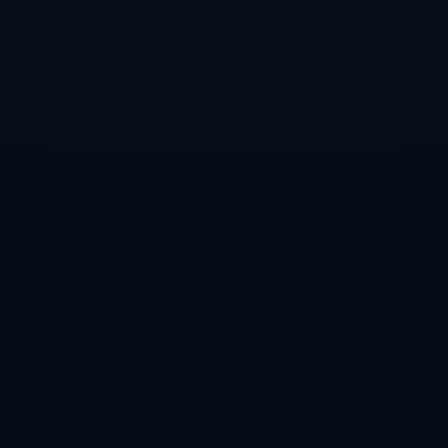
如，春节期间流行的定制锦鲤抽奖活动，让消费者在购物的
同时也能感受到节日的惊喜和乐趣。
**个性化定制** 不仅体现在产品上，更加深入到服务中。
例如，某旅游平台推出了个性化春节出游路线，消费者可以
根据自己的兴趣爱好选择路线安排，享受更为贴近自身需求
的旅游体验。这些举措让消费者不仅可以参与到商品的创造
过程，还能在过程中享受到独特且难忘的体验。
*新活力：本土文化引入全球视野*
随着中国经济的崛起和文化自信的提升，春节市场正在向全
球展示其独特魅力。本土文化元素的融合给春节市场注入了
新的活力。越来越多的外国品牌在春节期间推出限量版产
品，以迎合中国消费者的喜好，例如某国际奢侈品牌推出带
有中国特色纹样的春节特供手袋。