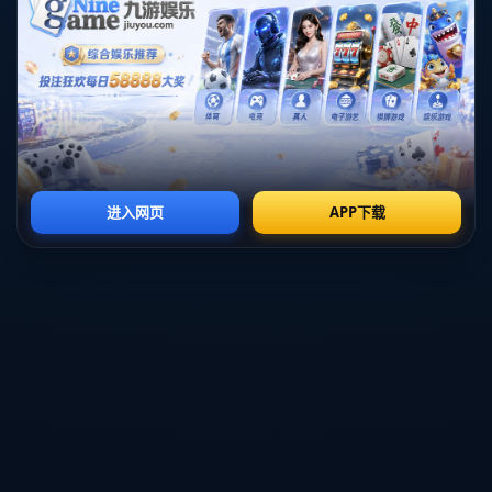
数字互动形式，也让春节的传统庆祝方式更加丰富多彩。
与此同时，线上线下的**无缝结合**也成为一大亮点。许多
品牌通过线上预订线下提货的方式，为顾客提供了极大的便
利。例如，某知名餐饮品牌推出的“网上下单，门店自取”服
务，在春节期间广受欢迎。这种模式不仅节约了顾客的时
间，也增强了消费体验的便捷性。
*新亮点：绿色消费成为主旋律*
随着环保意识的增强，绿色消费逐渐成为春节市场的新亮
点。很多消费者开始优先选择环保包装、可持续产品和绿色
食品。春节期间，超市里那些以**绿色环保**为卖点的产品
销量显著增加，反映了消费者对于环保理念的重视。
在此背景下，一些企业纷纷响应号召，推出 **绿色环保**
的商品。例如，一家服装品牌推出了一系列由可再生材质制