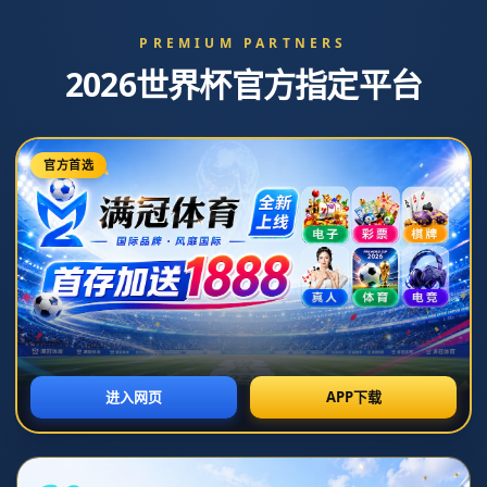
新变化！新亮点！新体验！新活力！盘点红红
火火的春节市场.
栏目：华体会
发布时间：2026-03-08T18:32:10+08:00