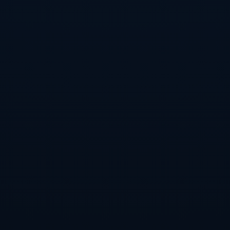
成的春节特别款服饰，不仅时尚，还兼顾环保。同样，一些
食品公司也推出了无添加剂、有机种植的健康年菜，深受追
捧。
*新体验：个性化定制引领风潮*
如今，消费者越来越注重个性化，春节市场也不例外。根据
具体需求进行个性化定制，已成为吸引顾客的有力武器。比