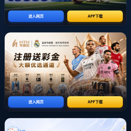
其次，小崔 **16分鐘的上場時間**看似不成比例，但也可
能透露出教練對他潛力的期望。年輕球員的成長需要時間和
實踐，場上經驗的積累對於其未來的表現至關重要。正因如
此，教練可能選擇給予他更多機會，以促進其長期發展，而
不是僅僅注重短期效果。對這類球員的投資，往往能在未來
帶來豐厚的回報。
這樣的策略在**NBA和其他職業體育聯賽中**屢見不鮮。
例如，加州勇士隊在史蒂芬·庫里的早期職業生涯中，給予
了他相當充裕的上場時間，儘管他起初的表現並不穩定。然