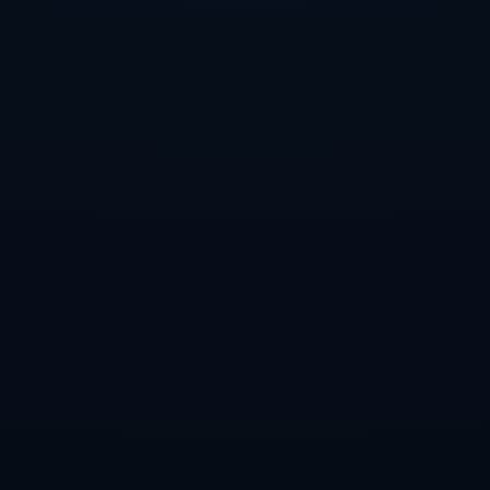
這樣的情況說明了成績與機會之間錯綜複雜的關係：有時看
似不成比例的上場時間，實際上蘊含著更多深層原因。小崔
的故事提醒我們，努力和潛力同樣重要，珍惜每一次機會，
才能在未來贏得更多。