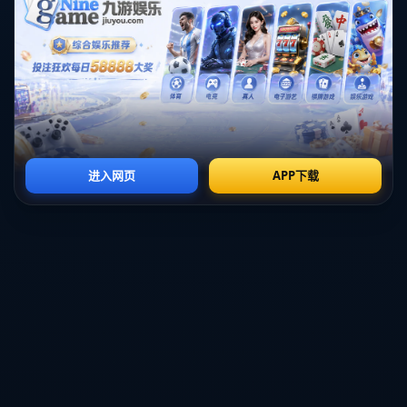
而，這份耐心最終得到了回報，庫里成長為聯盟中最具影響
力的球員之一。這樣的案例表明，球隊管理層和教練的慧眼
識才，能夠塑造出跨時代的明星。
最後，小崔本人也應充分意識到這份機會的寶貴。在競爭激
烈的職業賽場，每一次上場都是一次證明自己的機會。他需
要在訓練中下苦功夫，提高投籃準確性，並進一步磨練其他
技能，以成為球隊中不可或缺的一員。