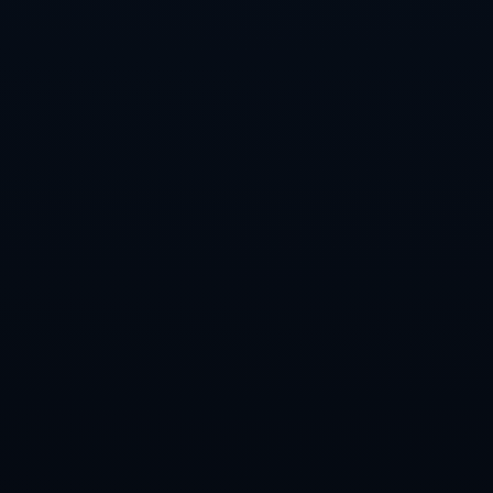
上大展拳脚。从本场比赛可以看出，“巨星效应”已经开始显
现。观察比赛中的细节，诸如**梅西的灵光一现**与**拉莫
斯的稳健防守**，不难发现，巴黎不仅是在推动个人明星的
个人能力发挥，更是利用他们为全队奠定成功基础。
结合目前的战绩来看，巴黎圣日耳曼无疑是本赛季最被看好
的夺冠热门之一。随着赛季的继续，在梅西、拉莫斯以及其
他一众球星的努力下，巴黎的未来显然值得更多期待。