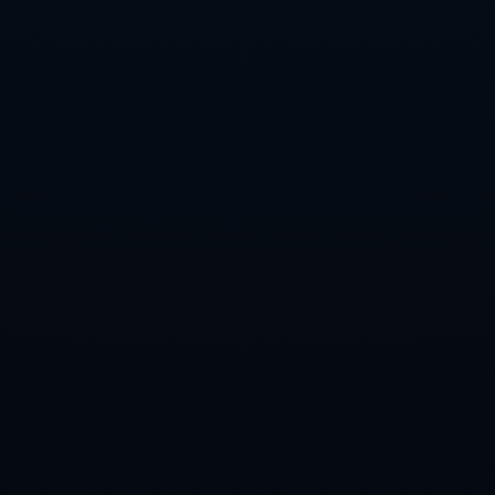
中体现。近年来，骑士**通过选秀和培养，一步步积累年轻
天赋**，特别是像小莫布里、加兰这样的新星逐渐跻身联盟
优秀梯队，他们的战术素养和王牌实力为球队注入了强大的
生命力。
另一方面，骑士的替补阵容也给予了充分的支持，无论是勒
韦尔（Caris LeVert）的得分爆发，还是骑士整体防守体系的
建立，都使得这支球队逐渐摆脱了“东詹西詹时代”的影子，
走出一条属于自己的成功之路。**骑士如今的九连胜纪录，
不仅是一份成绩单，更是他们明晰未来方向的标志。**
**关键词：骑士、九连胜、小莫布里、加兰、东契奇缺阵**
秘魯主帥：勞塔羅和小蜘蛛搭檔 可讓阿根廷隊不過度依賴梅西.
曝山東魯能將更名為山東泰山 將通過工商和足協的審核.