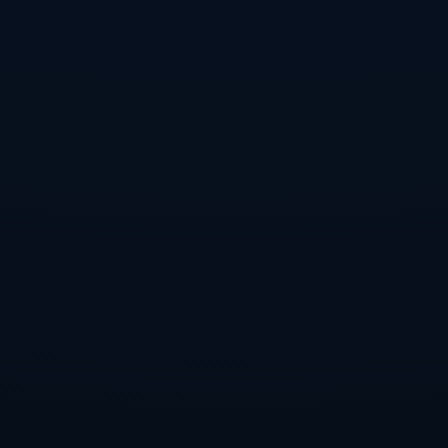
### **东契奇缺阵：独行侠无奈陷入困境**
另一边，独行侠在东契奇缺阵的情况下，显得明显有些力不
从心。这位超级球星一直是球队的战术核心，缺乏东契奇的
组织和关键时刻得分能力，其他球员显得手足无措。虽然丁
威迪（Spencer Dinwiddie）和伍德（Christian Wood）试图接
管比赛，但他们的表现并不足以填补东契奇缺席所留下的空
白，尤其在关键的进攻端，独行侠频频失误，仅第一节便各
项效率全面落后骑士。