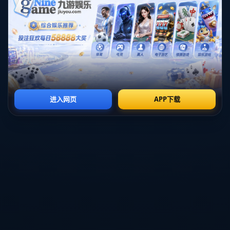
下的原因之一。
### **后场引擎加兰：串联进攻不可或缺**
在小莫布里主导进攻的同时，**后场核心加兰的作用同样功
不可没**。作为球队组织核心，他不仅贡献了16分，还送出
了9次助攻，通过精准的传球撕开防守，一次次将球送到队
友手中形成得分机会。无论是快攻反击还是阵地战，加兰的
调度能力确保了骑士在场上的节奏始终掌控在自己手中。
加兰的控场能力使骑士阵容的优势得到了最大化。他与小莫
布里之间的默契配合，可以说是此战骑士胜利的重要原因。
**加兰在比赛中节奏感的把握，以及对场上形势的洞察能
力，显然已具备超越年龄的成熟度**。