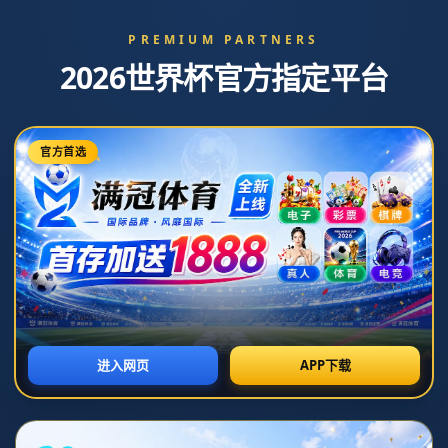
NBA：遭遇三连败 马刺队客场105-121雄鹿队.
栏目：华体会
发布时间：2026-03-08T18:32:10+08:00
**NBA：遭遇三连败 马刺队客场105-121雄鹿队 | 谁能拯救