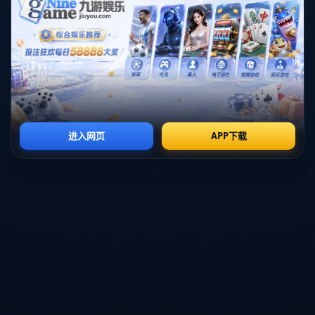
低迷正在成为马刺队的最大短板**。
---
### **年轻化的代价：天赋与经验的矛盾**
**马刺本赛季的重建计划**众所周知，他们依赖新秀球员和
年轻核心的成长。然而，经验与天赋之间的脱节成为一个棘
手问题。例如，当家新星**维克多·文班亚马**毫无疑问是
马刺队未来的希望，但他的职业生涯刚刚起步，仍在适应
NBA的比赛节奏。而本场比赛，他仅得到12分，并且面对
字母哥时显得力不从心。
进一步说，年轻球员的“球商”决定了他们在关键时刻能否做
出正确决策。曾几何时，马刺队依赖邓肯、帕克和吉诺比利
三巨头老练的控场能力，可如今的年轻马刺显然缺乏这种
“冷静”与“大心脏”。过去三场连败中，**关键时刻得分只有