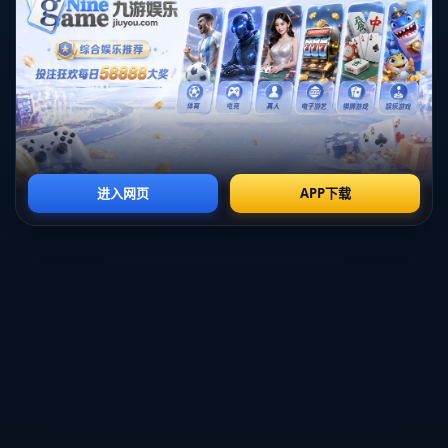
当谈到英超球队对埃里克森的青睐时，不得不提到他**全能
型中场的独特价值**。埃里克森不仅是一名出色的组织者，
还能通过任意球和远射直接制造威胁，为球队提供攻守平
衡。以下是几个可能对他有浓厚兴趣的俱乐部分析：
1. **曼联**
曼联近年来一直在寻找一名成熟可靠的中场组织者，以平衡
球队进攻时的节奏和防线前的保护。据传，滕哈格的战术体
系十分看重拥有丰富比赛经验和精准传球能力的中场，埃里
克森正是完美人选。
2. **托特纳姆热刺**
埃里克森曾在热刺取得过高度成功，一度被誉为球队“大
脑”。如今，热刺需要更多创造性的中场去支持凯恩和孙兴
慜的攻击线。若埃里克森决定回归，势必能为球队注入熟悉