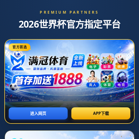
外媒：埃裏克森體檢結果良好 多支英超球隊有
意引進.
栏目：华体会
发布时间：2026-03-08T18:32:10+08:00