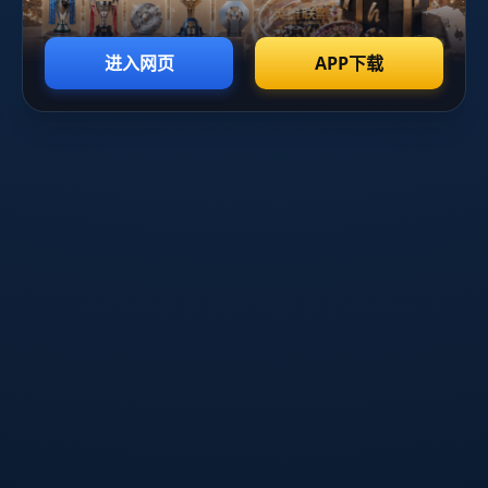
以说是发自内心且极具分量。在国际乒坛，马龙一直是一面旗帜，他以卓
次出场，都是激情与技术的完美结合，如他流畅的打法、稳健的心理以及无