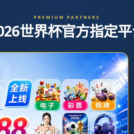
网站首页
关于我们