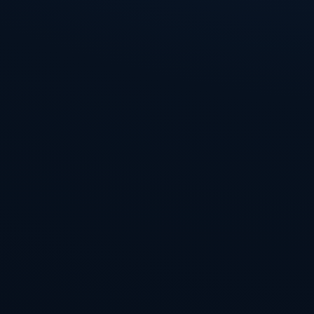
在这次赛事中，马龙再次展现了他的无敌风采。他不
成就再次证明了他在球场上的主宰力。**“历史最