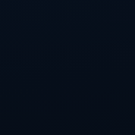
的竞技状态。许多运动员在其职业生涯中期难免遭遇
龙并没有轻言放弃，而是通过刘国梁等教练团队系统
创新能力。