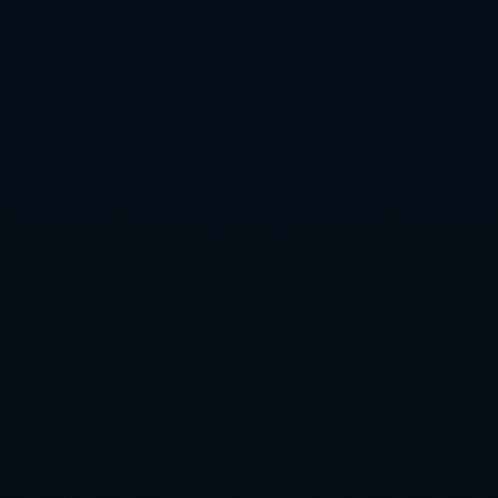
动员，马龙凭借其独特的比赛风格和过人的战术素养，影响了一代又一代年
他的进攻面前无从下手。令人印象深刻的是，马龙不仅在技术上造诣非凡
德和热忱影响着年轻一代。
更在于他的一颗不断追求卓越的心**。他以实际行动证明了，即便是历
—马龙，历史最佳的真正回归。