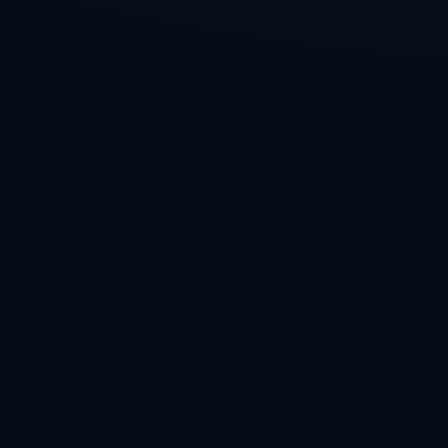
**马龙的风格与影响** 作为一名顶尖乒乓球运
旋转强烈，加之**顶尖的反应能力**，让对手在
场上的斗士，又是场下的谦谦君子，始终以职业道
总的来说，**马龙的成功不仅仅局限于他的技术，
不懈的努力和丰硕的战果，再次印证了那句盛赞—