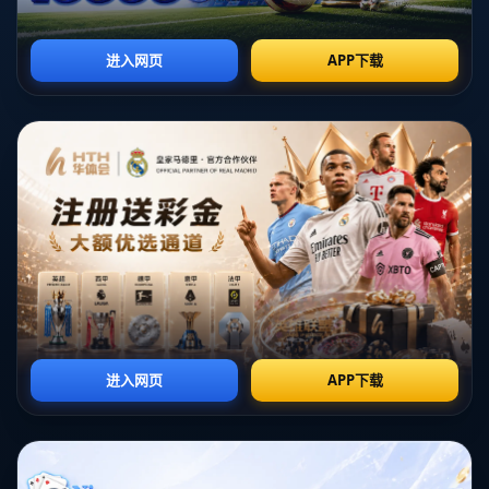
**策略角度：財務投入與長遠回報**
儘管6000萬鎊的轉會費聽上去並不菲，但對於曼聯而言，這
筆投入顯然是經過周詳考量的。從財務策略角度看，引進一
位既有實力又具備大賽經驗的球員，能在短期內提升球隊競
爭力，並助推球隊在聯賽和歐冠賽場上的表現。實際上，過
去數年，頂級中場球員轉會市場的行情持續走高，這使得卡
塞米羅的潛在交易價格在合理範疇內。
**球隊戰術調整的潛在影響**
對於球隊戰術層面而言，卡塞米羅的到來將為主教練在中場
佈局上提供更多選擇。他的防守覆蓋能力可讓曼聯在進攻時
保持更多的球員投入，並在必要時迅速轉換為防守陣型。此
外，卡塞米羅與其他核心球員如布魯諾·費爾南德斯或保羅·
博格巴的配合，也能形成多樣化的中場組合，這對於球隊面