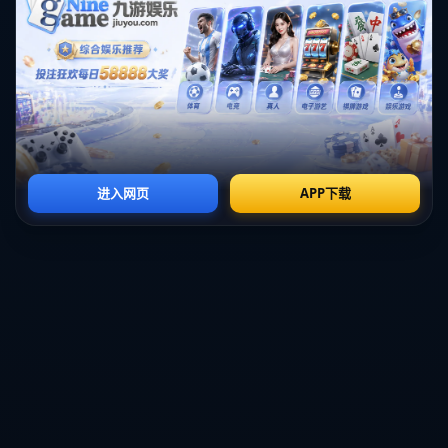
對不同對手時的戰術靈活性大有裨益。
**案例分析：過去類似引援的啟示**
回顧過去，不乏有豪門球隊通過重點引援提升整體實力的成
功先例。例如，切爾西近年對於中場坎特的引進，便大大提
升了球隊的防守硬度與整體穩定性，從而在多條戰線上取得
佳績。類似的，引進卡塞米羅也許正是曼聯復興計劃中的重
要一環。
綜上所述，引進卡塞米羅不僅是一項戰術升級的舉措，也兼
具財務與戰略上的深遠考量。隨着談判的深入，這筆轉會交
易能否成行，將成為本賽季最受關注的焦點之一。對於曼聯
而言，卡塞米羅的加盟或許將成為改變球隊命運的關鍵拼
圖。