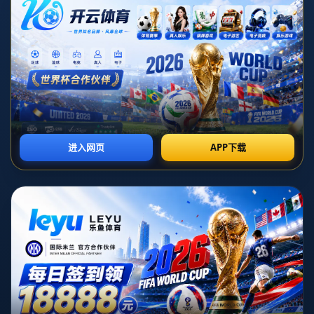
**内马尔社媒：非常重要的胜利，加油桑托斯🤍🖤**
*前言*
足球世界中，球星不仅在场上发光发热，他们在社交媒体上
的一举一动也备受关注。近日，巴西球星内马尔在社交媒体
上发文支持老东家桑托斯，引发了球迷们的热烈讨论。这篇