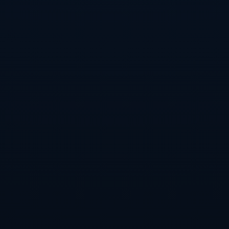
### 赔率变化背后的大趋势与市场动态
赔率并不仅是反映球队实力的单一指标，还深受市场投注趋
势的影响。当一支球队表现强劲时，投注者会大幅增加资金
流入，这也会迫使博彩公司通过调整赔率降低其赔付风险。
因此，**西班牙1赔3反超英格兰，更是市场热点聚焦的体现
**。
同时，球队的阵容完整性和赛程安排，也在赔率动态中起着
重要作用。例如，德国队的赔率此前较为乐观，但因主力球
员伤病频发导致球队整体战斗力下降，赔率随之调整。**赔
率的变化不仅是数据波动，更是对赛事前景和市场舆论的深
度解读。**