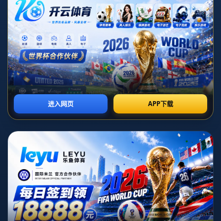
# 欧洲杯夺冠赔率：西班牙1赔3反超英格兰，法国第几？
**欧洲杯**不仅是一场顶级足球赛事，更是一场备受关注的
博彩盛宴。随着比赛的深入，最新的夺冠赔率成为球迷和投
注者热议的焦点。在最新更新的赔率榜上，西班牙以**1赔
3**反超英格兰，成为本届赛事的热门冠军候选之一，而法
国队的排名则成为球迷关注的另一大看点。那么，为何西班
牙能够后来居上？赔率的变动对比赛格局又释放了哪些信
号？
---
### 西班牙反超英格兰：实力与状态的综合评估
西班牙队在近年来完成了新老交替，培养出一批年轻有冲劲
的球员，同时保留了核心球员强大的比赛经验。这支**西班
牙国家队**通过小组赛上的稳定表现，逐渐赢得了各界的认