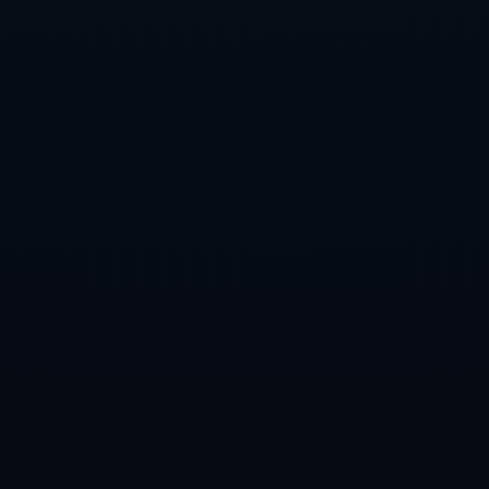
力大以及现场环境等多种因素可能都起到了推波助澜的作用。球员作为公
控，后果往往不堪设想。