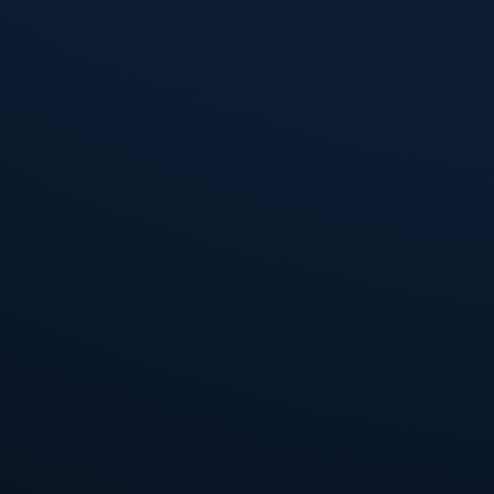
了一场严重的冲突**。卢卡库和夸德拉多作为各
**处罚决定的影响**
*意大利足协*在调查事件后，采取了严厉的处罚措
整体表现产生了深远影响**。