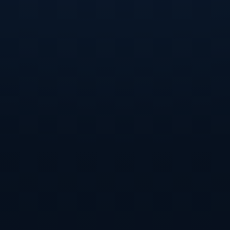
主力的缺席。与此同时，球迷们则面临着没有偶像上场的遗憾和失望。