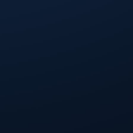
员，甚至蔓延到了观众席和赛后评论中。
注。**禁赛不仅影响了球员的出场机会，也对球队的