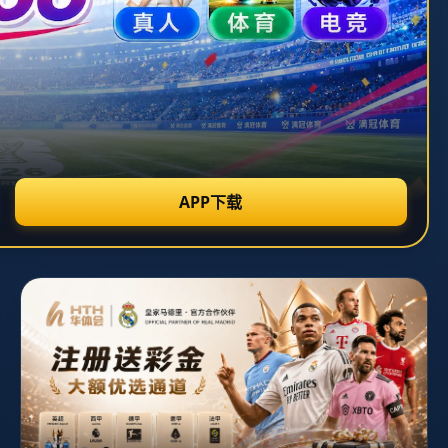
023男足亚洲杯确定比赛日期和球场 国足恐陷“死亡之组
栏目：华体会
发布时间：2026-03-08T18:32:10+08:00
众瞩目的体育盛事已确定了比赛日期和球场安排。球迷们在期待比赛的同时
们深入探讨。