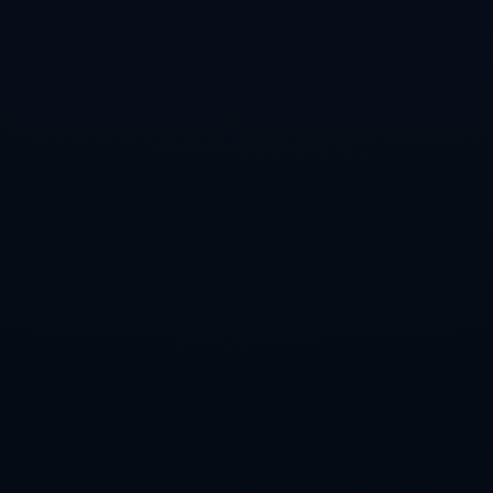
尽管阿诺德未来可能离队的消息越传越真，但**利物浦**方
面显然不会轻易接受。对于利物浦俱乐部而言，失去阿诺德
不仅会造成后防主力的削弱，也会让球队在品牌与声望上有
所损失。然而，自由身球员的特殊性无疑给了阿诺德更多的
主动权，利物浦即使强硬，也很难阻止这位后卫在合同到期
后自由选择新东家。
### 总结
*阿诺德口头承诺加盟皇马*的爆料或许只是开始，但由此带
来的热议已经引发球迷和媒体的高度关注。对于皇马而言，
这无疑将是一次经典的“用智慧建队”的操作；而阿诺德本人