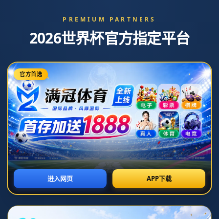
曝阿诺德口头承诺加盟皇马 今夏自由身免签.
栏目：华体会
发布时间：2026-03-08T18:32:10+08:00
**曝阿诺德口头承诺加盟皇马：今夏或将自由身免签巨星**