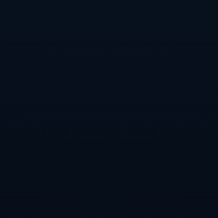
大增强了球队的防守硬度，还成为更衣室的中坚力量。当
然，这项“低成本高收益”的操作再次让人们对皇马管理层的
长远眼光刮目相看。
如果阿诺德最终如传闻所言免签加盟皇马，皇马未来或许能
以低投入迎来一个高回报的全能型后卫。这不仅符合俱乐部
在财政上的严谨态度，也巩固了他们的阵容厚度。对于阿诺
德个人来说，这样的转会也能给他提供一个更大的舞台去挑
战更多辉煌。
### 可能的障碍：利物浦的强硬态度