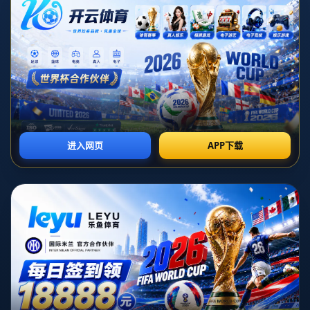
**杜埃：对我来说，恩里克是世界上最好的教练之一**
在当代足球世界，**教练**的角色已远不止于场边的指挥
者。随着比赛战术的不断演变，一个优秀的教练必须具备卓
越的战略眼光、丰富的比赛经验以及对球员心理的深刻洞
察。而在这样严格的评价体系下，路易斯·恩里克无疑被公
认为新时代杰出教练的代表人物之一。在这篇文章中，我们
将深入探讨恩里克的执教理念、成功案例以及他对现代足球
的影响。
### 路易斯·恩里克的执教哲学
路易斯·恩里克一直以其**进攻性**和**创新性**的执教风
格而闻名。他强调快速的传球和无球跑动，以此来压迫对手
并控制比赛节奏。恩里克的球队总是呈现出一种**流畅而具
有攻击性的打法**，这让他们在场上看起来无处不在，难以