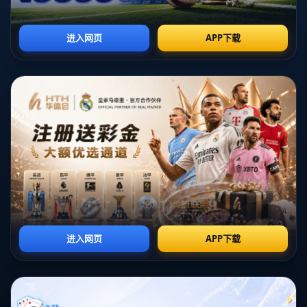
限制。可以说，恩里克把一种艺术性的表达融入了对足球技
战术的理解中。
### 案例分析：巴塞罗那的辉煌岁月
在恩里克执教巴塞罗那的三年期间，球队达到了新的巅峰。
最让人铭记的是2014-2015赛季，在他的带领下，巴萨赢得
了西甲、国王杯和欧冠，成就了三冠王伟业。这一成功不仅
仅体现在奖杯数量上，更深刻体现在球队整体的技战术布局
中。恩里克成功地将**梅西、苏亚雷斯和内马尔**这样的超
级球星组合成一个具有高度化学反应的三叉戟，使之成为对
方后卫的噩梦。
### 他的影响力