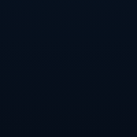
**北京国安的挑战与反思**
尽管北京国安在这场比赛中未能取得进球，他们的防守策略
和配合仍然值得肯定。面对广州队的快速反击，北京国安的
防线多次化解危机。这场比赛的失利虽然让他们有所遗憾，
但也为他们提供了宝贵的经验教训。在未来的比赛中，国安
如果能够加强中前场的配合和临门一脚的精准，相信可以取
得更好的成绩。
**分析与展望**
通过这场比赛，可以看出广州队的战术布置和执行力都属上
乘。而郑智和鄧涵文的出色表现也为广州队在本赛季的继续
争冠奠定了基础。这不仅提升了广州队的信心，也为其他球
队敲响了警钟。以郑智为核心的战术体系将是未来广州队取
得佳绩的关键。而通过总结比赛中的得失，对于国安来说是