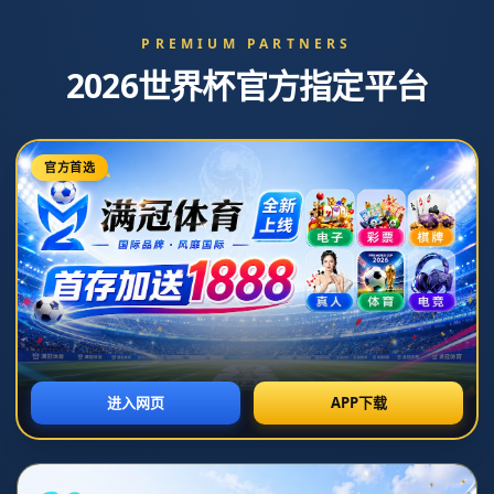
中超第19輪廣州隊1-0北京國安 鄭智首發送助
攻鄧涵文遠射破門.
栏目：华体会
发布时间：2026-03-08T18:32:10+08:00