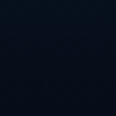
其是奥尔莫，多次在前场制造威胁，他在比赛第56分钟的进
球，进一步巩固了西班牙队的领先地位，使得全场观众为之
欢呼。
**科索沃的顽强抵抗**
尽管科索沃在整体实力上不如西班牙，但他们在比赛中表现
出的顽强斗志令人敬佩。在面对世界级球星的压迫下，科索
沃并没有轻言放弃，利用有限的机会打入一球。这样的表现
也显示出科索沃足球近年来的进步，为他们将来的比赛提供
了宝贵经验。