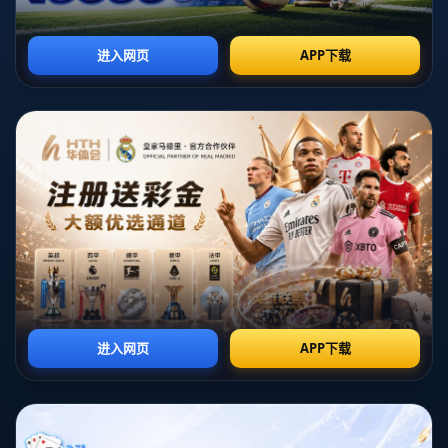
**西班牙队的胜利之旅**
西班牙队在这场比赛中展现出了强大的攻击力和控球能力，
从比赛一开始就牢牢掌控了场上节奏。*费兰·托雷斯*和*奥
尔莫*的出色发挥为西班牙奠定了早期的领先优势。费兰·托
雷斯在比赛第34分钟的一记劲射，帮助西班牙打破了场上的
僵局，让西班牙的进攻显得更加自信和流畅。
**攻防两端的表现**
在防守端，虽然西班牙整体表现稳定，但门将西蒙的一次冒
失出击给了对手破门的机会。在比赛第70分钟，西蒙在一次
出击中出现失误，使得科索沃队抓住机会打入一球，将比分
变为2-1。这一失误也为西蒙敲响了警钟，提醒他在未来的