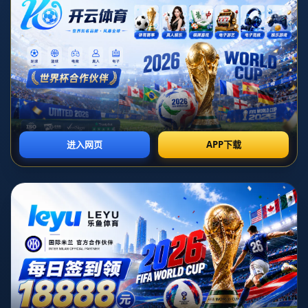
**西班牙队战胜科索沃：世界杯预选赛第3轮精彩回顾**
在刚刚结束的世界杯预选赛欧洲区第3轮比赛中，西班牙队
以3-1击败科索沃队，取得一场重要的胜利。这场比赛不仅
展示了西班牙队的强大实力，也让观众们看到了费兰·托雷
斯和奥尔莫的出色表现。与此同时，西蒙的一次出击失误也
成为赛场焦点。以下将详细分析这场比赛的精彩瞬间和关键
人物的表现。