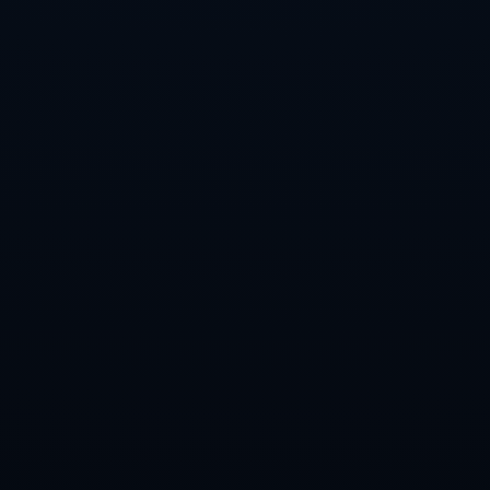
**总结**
这场比赛不仅是利物浦的一次辉煌胜利，更是他们战术素养
与球员能力的完美诠释。随着赛季的深入，**利物浦**若能
保持这种**高水平表现**，无疑会在英超乃至欧洲足坛继续
书写辉煌。而对比狼队，他们仍需在防守端做出更为细致的
调整，以便在接下来的赛季中有所突破。在这场比赛中，无
论是场上的精彩瞬间，还是背后的战术思维，都是我们值得
思考与分析的方向。
【足球】周二002亚冠联赛推荐：上海申花VS神户胜利.
梁靖崑双手指天怒吼！让二追四抢7淘汰世界第1 人民日报晒照祝贺.
联系我们