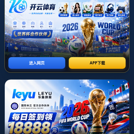
机”？**
随着现代足球的不断发展，技术介入比赛的趋势愈发明显，
视频助理裁判（VAR）已成为比赛中不可或缺的组成部
分。然而，近期英国媒体和球迷对VAR的使用产生了强烈
质疑，特别是在**手球判罚**的频率激增后，许多人认为
VAR似乎正演变成一种“点球工具”，而非为保证比赛公平性
而生的辅助裁判技术。
### VAR手球判罚：规则之下的争议频发
手球在足球规则中并非新问题。但自VAR引入以来，比赛
在判定手球上变得愈加苛刻和频繁。据统计，自VAR启用
后，**手球导致的点球数量显著增加**。以2023赛季英格兰
超级联赛为例，累计点球数量较VAR实施前激增近30%。这
种现象的核心问题在于：当前手球规则对“故意性”缺乏明确