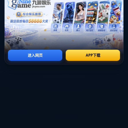
更令人担忧的是，有些球队甚至利用当前规则中的漏洞，通
过蓄意制造禁区内手球的机会获得点球。例如，在2023年一
场英超焦点战中，利物浦对阵托特纳姆热刺时，一名攻击球
员通过巧妙调整脚步将球故意踢向防守球员的手臂，最终促
使VAR判罚点球。尽管这一操作符合规则，但却使比赛战
绩充满争议。
### VAR本意何在？技术与规则的错位