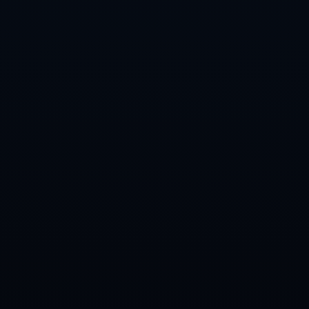
進球網批評德赫亞致命失誤！曼聯體能問題惡化、陷信心危機！.
埃弗頓黑暗中的一縷光！杜庫雷完成英超生涯第200場首發！.
联系我们
联系电话：0512-6622467
联系手机：15825866212
公司邮箱：admin@chs-hthplay.com
公司地址：云南省红河哈尼族彝族自治州建水县盘江乡
姓名
电话
内容