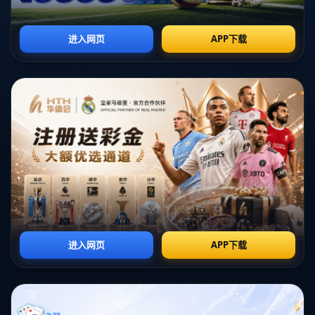
**其次，团队的默契配合也是赢得比赛的重要因素。**上海
队在场上表现出来的协调性和临场应变能力，反映出一支成
熟球队的风采。无论是此前的传球还是突然变速的攻势，上
海队的每一名球员都扮演了至关重要的角色。
### 个性化球员亮点：明星球员的精彩表现
本场比赛，上海队的多位明星球员也都有出色发挥。其中**
主攻手张三的凌厉扣球和灵活跑动**，让保定队的防线屡屡
告破。张三在比赛中多次获得高分，最终成为本场最佳球
员。此外，调度得当的二传手李四无疑是上海队的幕后功
臣，通过精准的传球为爆发力十足的攻手们创造了无数机
会。
这种个性化的球员表现不仅是胜利的关键，也将成为上海队
在未来比赛中不容小觑的竞争力。