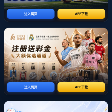
**国际体育仲裁法庭：体育争端的终点站**
国际体育仲裁法庭（Court of Arbitration for Sport，CAS）是
体育界解决争端的重要机构。作为独立于国际体育组织的仲
裁机构，CAS为各国体育争议提供了**公平、公正的解决途
径**。俄反兴奋剂官员将这一问题提交给CAS，显然是希望
通过法律途径维护国家的体育权益，并证明他们在兴奋剂管