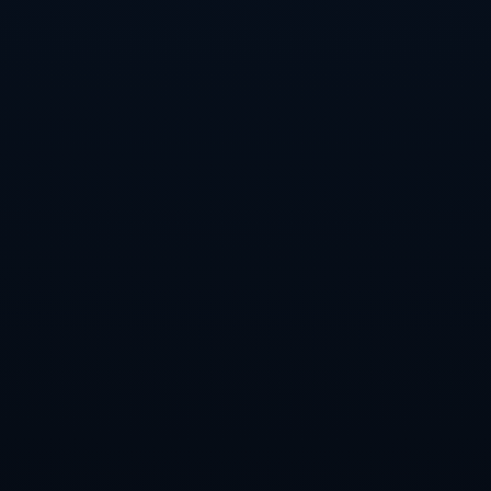
球员登场，并迅速抓住机会展现了自己的实力。他出色的表现不仅受到球
是对于一名年轻球员的重要标志。这位年轻球员不仅为球队带来了活力，
刻的果断决策，为球队在比赛后半段带来了显著的提升。在上场不久后，他
期待。
来得“有些突然却很奇妙”，这是他一直以来梦想实现的时刻。他提到自己
功的重要保障。
了高度评价。在他看来，吴宇曦不仅在技术上具备很高的潜质，更在比赛
继续提升的动力源。
的潜力。例如，日本球员久保建英在年轻时也一度被认为是“未来之星”。
似的成长路径，并有可能在国际足球舞台上占据一席之地。