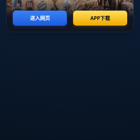
生巨大的变化。对于吴宇曦来说，最近一次在**东亚足球锦标赛**上
探讨这位新星在比赛中的突出表现，以及他在未来职业生涯中的发展潜力