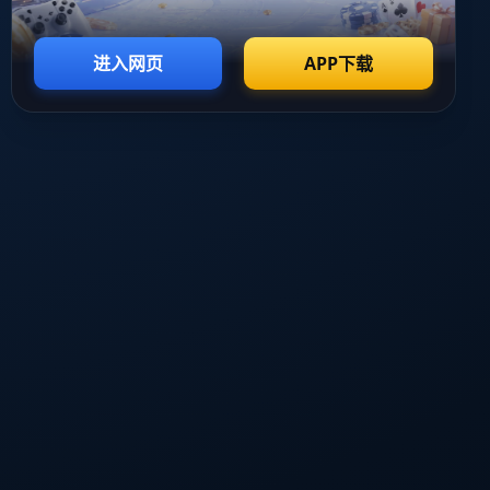
的表现，称得上是一个「好奇妙」的时刻。在韦斯活的
。