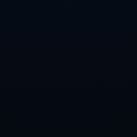
增添了看点，也为年轻球员如何快速适应国际比赛提供了一个优秀的示范
论是球队还是球迷，都期待他在未来能够持续发光发热，为中国足球贡献
。
姓名
内容