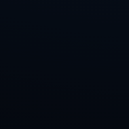
在球迷眼中，吴宇曦的表现不仅为东亚足球锦标赛
和持之以恒的努力密不可分。
总而言之，面对如此一位充满潜力的年轻球员，无
成为国内外关注的焦点，甚至影响未来的年轻一代
最高检、中国侨联联合发布意见完善检侨合作机制.
中国女篮大胜波多黎各 李梦18+5+7王思雨13分.
友情链接 :
华体会
联系我们
联系电话：0512-6622467