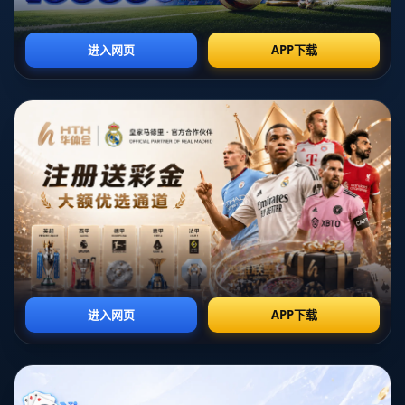
**主题：助力青少年网球发展**
此次泉州站的比赛，不仅吸引了来自全国各地的优秀中学生
选手参赛，也标志着青少年网球运动在中国更进一步的发
展。_推动青少年体育发展_是当前体育领域的重要任务，而
网球作为一种兼具竞技性与趣味性的运动项目，越来越受到
年轻人的喜爱。这次比赛正是响应了国家的号召，为中学生
提供更广阔的平台去挑战自我，提升技能。