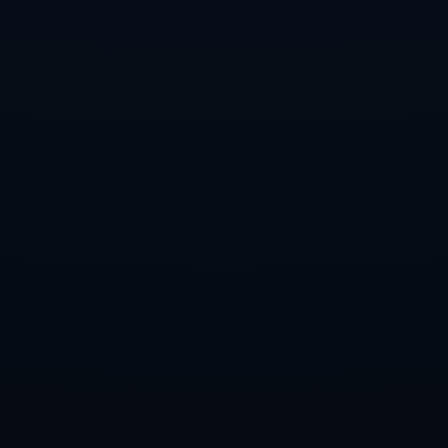
身的体育素养，树立健康的生活方式。
总之，中国中学生网球联赛泉州站的成功举办，不仅见证了
一批又一批青少年网球选手的闪耀时刻，更激励了更多的青
少年加入到网球运动中，在挥拍之间实现梦想、谱写青春华
章。希望未来有更多的赛事点燃青少年心中的体育热情，将
网球这项优雅而富有活力的运动推向更广阔的天地。