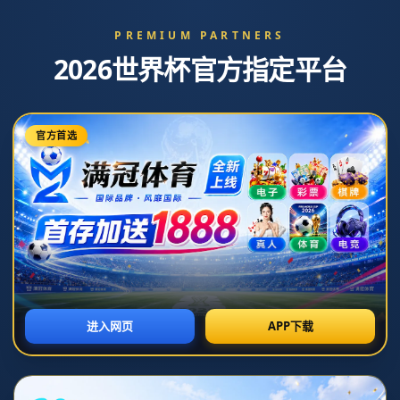
中国中学生网球联赛泉州站收官.
栏目：华体会
发布时间：2026-03-08T18:32:10+08:00
**中国中学生网球联赛泉州站收官：一场青春与激情的碰撞