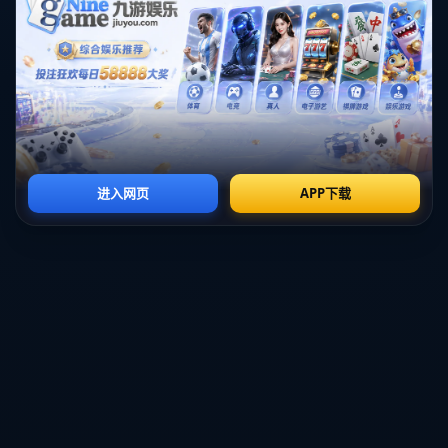
以在不受外界壓力干擾的環境中，專注於比賽的大局，展現
出更穩定的心理狀態。對於計劃實施全勝晉級的長期目標，
這樣的“冷處理”更是難得。
### **穩定心態助力國足邁向全勝目標**
國足在本屆國際賽事中，肩負著不小的期望。實現小組賽階
段**“全勝晉級”**是目標，亦是挑戰。這不僅要求場上球員
技戰術能力的充分發揮，更需要球隊保持心理上的專注與穩
定。對於中國男足來說，穩定的心理建設常常是關鍵課題。
心理學研究顯示，**贏後的過度慶祝**會使得球員在後續比
賽中更容易出現注意力分散及精力下滑的問題。此時，球隊
是否能迅速回到正軌，將直接影響其走得有多遠。而足協高
層在贏球後的低調反應無疑起到了“穩定軍心”的作用，這為
中國男足接下來的計劃提供了內部支撐，幫助團隊將焦點放
在比賽上而不是勝利後的輿論或表彰。