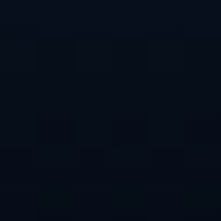
世界级的明星选手。因此，粉丝对于NAVI选拔年轻选手的
信心依旧充足。
---
## **B1ad3的意图：变阵背后是重建计划的开始？**
作为NAVI战队的战术核心，**主教练B1ad3**一直以独
到、高效的战队管理思维闻名。坊间传言他有意调整现有阵
容，并提拔年轻选手，不仅是希望增强队伍活力，更是在为
NAVI的未来打造更具可持续性的竞技环境。
电竞世界瞬息万变，无论是Astralis的鼎盛时期，还是如今
G2的复苏，都离不开教练团队对于队伍阵容的冷静评估和
及时调整。B1ad3深知长久竞争力的重要性，因此，他选择
在合适的时机变阵，为后续战绩积蓄力量。
通过这次调整，NAVI或许将给w0nderful传递信号，同时给