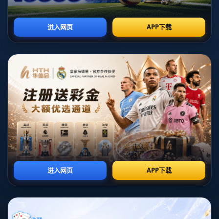
**w0nderful**，这位以出色狙击能力享誉CS:GO赛场的选
手，自加入NAVI以来为观众带来了不少高光时刻。然而，
近几个赛季，他的状态却争议不断。虽然在一些关键比赛中
亮眼表现，但整体稳定性却有所欠缺。同时，在近几场大型
赛事中，他与团队的配合似乎也显得不如预期流畅。
电竞领域向来强调**“适者生存”**，无论一位选手曾经多么
辉煌，未来的表现都需与团队目标保持一致。NAVI管理层
的调整意图，可能正是基于这点做出的慎重考虑。实际上，
通过回顾历史赛事可以发现，顶级战队对于核心选手的更替
常常伴随着成绩上的低迷期。例如FaZe在早些赛季启用新
阵容的尝试，也经历了一段适应期才得以重新崛起。
---
## **青训新星cmtry5：17岁的少年能否达到期待？**