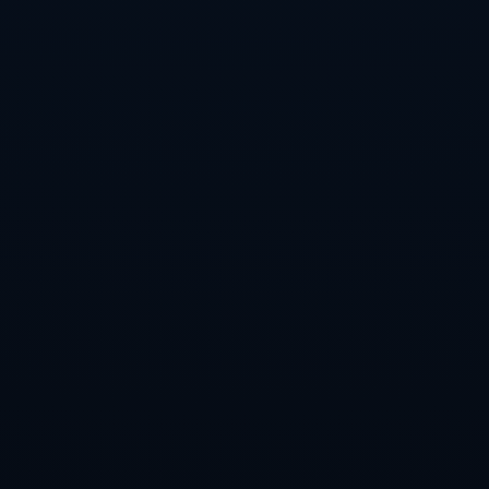
在足球历史上，换帅并非一劳永逸的解决方案。以著名俱乐
部**皇家马德里**为例，频繁的教练更迭并未带来长期稳定
的成绩，反而在某些时候陷入更深的动荡。马凯达的观点在
这种背景下显得尤为真实可信。
案例二：**切尔西**在不同赛季也曾多次更换教练，但真正
的成功往往依赖于球队整体的稳定性和凝聚力，而不仅仅是
依靠教练的更替。
**关键词融入：曼联、马凯达、阿莫林、球队现状**
通过马凯达的个人经历，我们不仅可以洞察到一个球员的职
业反思，还更深入地理解到教练角色并非决定球队命运的唯
一因素。**曼联**这样的大俱乐部，其阵容和策略需要更科
学的系统管理，而不仅仅是依靠教练的魅力和战术。