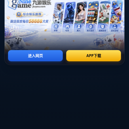
在这场焦灼对决中，深圳马可波罗的几位球员表现尤其突
出，成为取胜的关键。球员张三在这场比赛中凭借26分、8
个助攻的出色成绩带领球队走向胜利。**得分王李四**在比
赛后半段发力，连连命中三分球，使得深圳队在比分上始终
保持领先。在他的带领下，深圳队成功遏制住了南京队的反
扑势头。