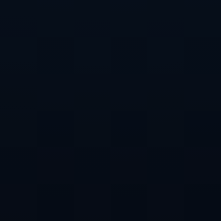
尽管南京头排苏酒男篮最终未能在客场战胜对手，但他们展
示出的顽强拼搏精神同样令人钦佩。尽管在主场优势上不如
对手，但通过**高速转换**和有效的**团队协作**，南京队
在比赛中一度将分差缩小至仅有3分。然而，可惜的是，在
比赛尾声阶段未能顶住对手的反击。
### 赛季影响及未来展望