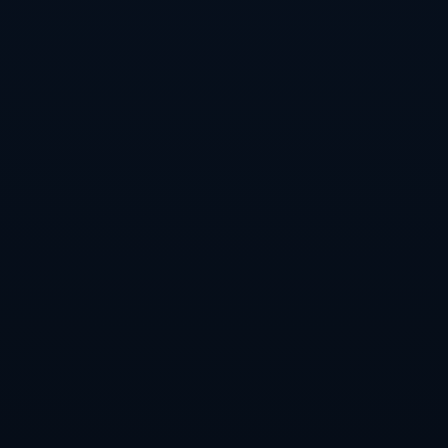
从技术角度看，辛纳在此次比赛中的表现可谓十分全面。他
的正拍击球手感绝佳，频频打出制胜分让谢尔顿无力招架。
同时，他的**一发成功率高达80%以上**，为自己争取了更
多主动进攻的机会。此外，辛纳的底线防守也是制胜的重要
因素，他总能冷静化解谢尔顿的上网试探，从而将比赛主导
权牢牢掌握在自己手中。
通过复盘可以发现，辛纳的策略是以稳为主，同时利用速度
和力量击溃对手。这一策略显然收效显著，谢尔顿虽然尝试
在多拍中改变打法，但始终未能突破辛纳的防线。
### **总结案例：澳网的青春力量对决**
本场比赛不仅是一场高水平的竞技较量，更是新生代之间的
正面对抗。辛纳和谢尔顿的对决表明，**年轻选手正逐步成
为网坛的主角，他们的成长速度令人惊叹**。尽管辛纳最终