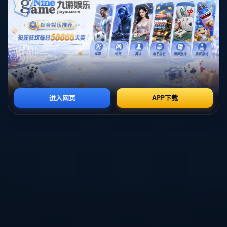
**
作為本賽季意甲表現最穩定的球隊之一，**AC米蘭**本輪
迎戰熱那亞。雖然場面一度膠著，但最終依靠伊布的關鍵進
球和多納魯馬的神勇撲救，米蘭以2:1小勝對手。至此，AC
米蘭已經連續多輪位居意甲榜首，穩步邁向冠軍寶座。
與此同時，不容忽視的是**國際米蘭**的強勢崛起。本輪對