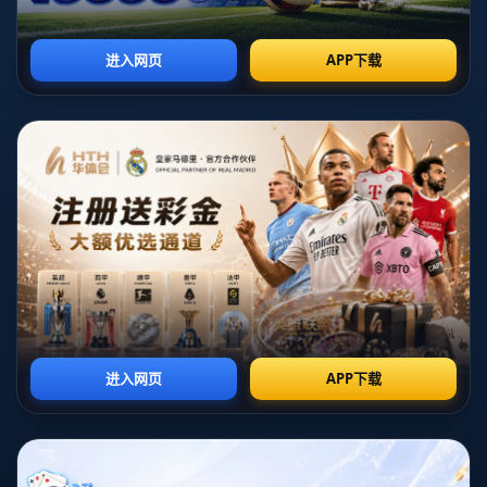
底蘊。
值得注意的是，本場比賽尤文隊長博努奇的表現尤為突出，
他用一次關鍵的後場防守化解了對手的進攻威脅。這也成了
比賽扭轉局面的重要伏筆。**尤文圖斯**的這場勝利為球隊
爭奪冠軍增添了更多信心。
### **排名榜上的驚喜：AC米蘭持續領跑，國米緊追不捨