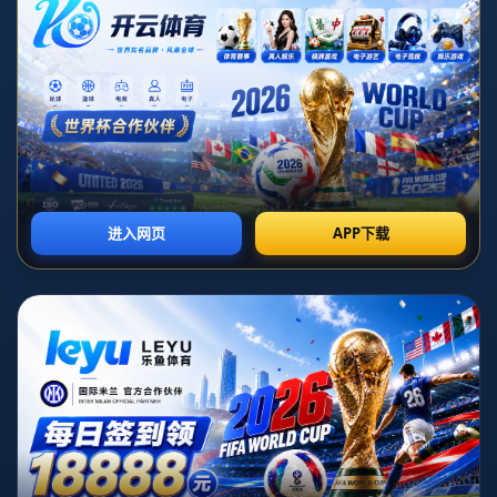
間**
足球迷們翹首以盼的**意甲聯賽20-21賽季第13輪比賽**終
於落下帷幕，本輪比賽作為本賽季的分水嶺，不僅展現了多
場激烈對決，也讓一些球隊的排名形勢逐漸明朗。本篇文章
將帶您回顧這輪意甲比賽的焦點內容、精彩場面以及各隊的
表現亮點。
### **焦點之戰：尤文圖斯客場翻盤亞特蘭大**
在本輪的焦點對決中，尤文圖斯客場挑戰**亞特蘭大**的強
強對話格外引人關注。上半場，亞特蘭大借助主場之利率先
破門，由戈森斯在第27分鐘頭球得分。然而，下半場尤文憑
藉**C羅**的關鍵傳球，讓小基耶薩搶點扳平比分，隨後由
莫拉塔替補登場完成了反超。最終，尤文圖斯以2:1逆轉亞
特蘭大，不僅穩固了自己的排名，還彰顯了作為豪門球隊的