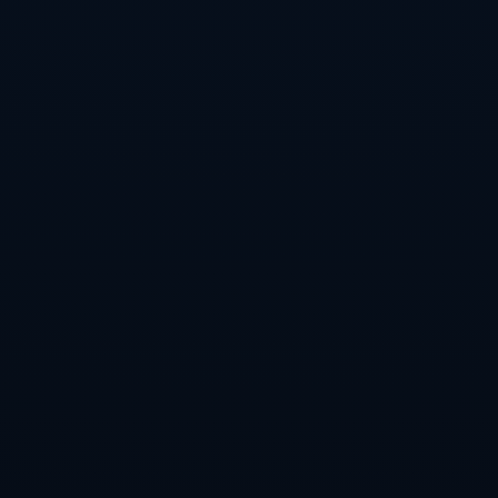
**雖然實力稍弱，但都靈的頑強精神無疑值得更多關注。
### **數據亮點與關鍵趨勢**
本輪比賽之後，意甲射手榜也迎來了新的變化。C羅憑藉助
攻與進球的穩定輸出，繼續排名射手榜前列，而盧卡庫則在
進球數上緊追其後。另外，一些年輕球員的表現同樣令人眼
前一亮，比如羅馬小將姆希塔良和那不勒斯的洛薩諾，他們
用突破性的表現為各自球隊注入了活力。