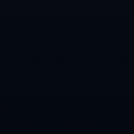
迭起，既有傳統豪門的穩健發揮，也有黑馬球隊的驚艷表
現。作為意甲迷，回顧這些比賽中的熱血瞬間無疑讓人更加
期待接下來的賽事發展。
从“后付制”到“即时结”——医保结算提速.
首届北京匹克球公开赛挥拍.
联系我们
联系电话：0512-6622467
联系手机：15825866212
公司邮箱：admin@chs-hthplay.com
公司地址：云南省红河哈尼族彝族自治州建水县盘江乡
姓名
电话