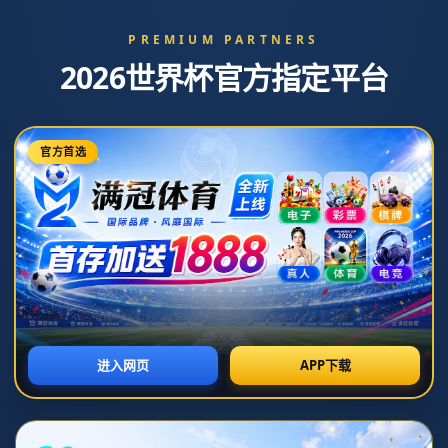
20-21賽季意甲聯賽第13輪比賽集錦.
栏目：华体会
发布时间：2026-03-08T18:32:10+08:00
**20-21賽季意甲聯賽第13輪比賽集錦：焦點對決與精彩瞬