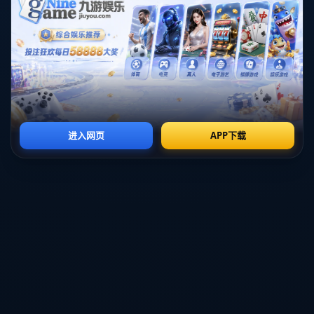
这次进球不仅标志着恩德里克个人职业生涯的新起点，也预
示着南美新生代球员在欧洲赛场上不断崛起的趋势。**西甲
进球榜**上出现新名字的速度，正在打破以往的记录，也进
一步印证了南美洲作为足球人才输出重地的重要地位。
### 梅西的不可超越之处
提及年轻球员在西甲的跨越成就，自然无法绕过梅西这个名