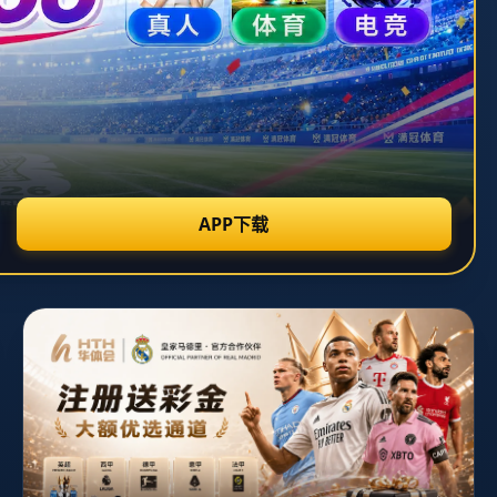
格林25+8火箭险胜雄鹿 字母27+10+6利拉德失扳平球
栏目：华体会
发布时间：2026-03-08T18:32:10+08:00
*
斯顿火箭**凭借贾伦·格林的稳定表现险胜密尔沃基雄鹿。本场比赛，格林
10篮板6助攻，外加新援达米安·利拉德的强势加盟，试图扳平比赛的三分
球迷热议的焦点。
伦·格林的持续进步正成为球队崛起的风向标。本场比赛，格林面对雄鹿的
攻为火箭赢得了喘息机会——**“格林+凯文·波特”模式，俨然成为火箭
，对雄鹿长人阵线发动了强烈冲击。值得一提的是，火箭这赛季试图在年
潜质。