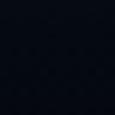
姓名
内容
提交
乡