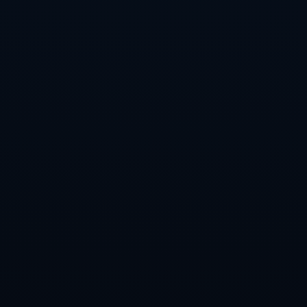
势、利拉德关键球、NBA焦点战