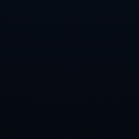
和引入更多活力球员，埃梅里很快就帮助球队反弹。因此，
在此次失利后，埃梅里的后续调整策略将成为外界关注的焦
点。他需要重新审视战术板，注重球员间的配合与场上即时
调整，力求在未来的比赛中找回曾经的**“魔力”**。
总之，这场比赛不仅为水晶宫带来了期待已久的胜利，同时
也给阿斯顿维拉提出了新的挑战。在未来的比赛中，两队将
继续努力调整策略，以应对各自在英超赛场上的不同挑战。
官方：马拉西亚租借埃因霍温 含1000万欧买断条款.
中超首轮观众上座情况：上海海港垫底，成都申花独领风骚.
联系我们
联系电话：0512-6622467