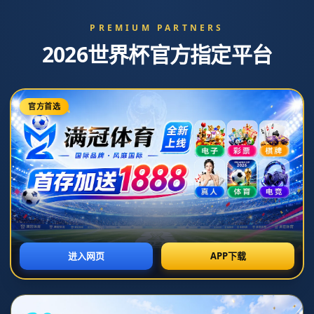
⛳深度：让水晶宫尝到大胜滋味，埃梅里的阿
斯顿维拉怎么失去了魔力？.
栏目：华体会
发布时间：2026-03-08T18:32:10+08:00