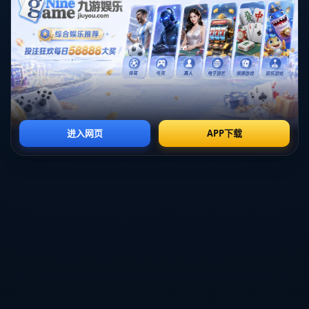
最被看好的选手之一。然而，比赛中的起伏与状态不稳定让
这位经验丰富的选手未能站稳脚跟。虽然她在比赛中一度打
出亮眼发挥，但遗憾的是，这并未帮助她逆转局势。张帅的
失利更是让中国球迷叹息，毕竟她被视为中国军团的中流砥
柱。
### **失利揭示的问题：挑战与压力并存**
从本次澳网的表现来看，这三位中国选手在世界级大赛中仍
面临不小挑战。首先，**技术与心理的双重压力**是她们需
要面对的主要问题。尤其是在高水平对抗中，如何保持稳定
战术执行力显得尤为关键。以王曦雨为例，尽管她具备不俗
的身体素质与技术储备，但临场经验和心理抗压能力的欠缺
使得她在关键分多次犯错。
此外，**伤病和体能的隐患**也是困扰中国选手的重要因素