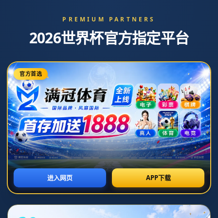
澳网：王雅繁 王曦雨 张帅先后失利 中国单打
军团均遭淘汰.
栏目：华体会
发布时间：2026-03-08T18:32:10+08:00