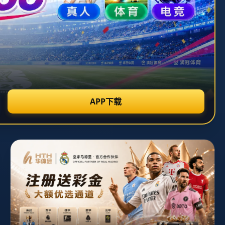
【足球】周三009欧冠淘汰赛推荐：摩纳哥VS本菲卡
栏目：华体会
发布时间：2026-03-08T18:32:10+08:00
来都是球迷们翘首以盼的盛事。而本周三的比赛，摩纳哥将迎来本菲卡，
菲卡**的赛前预测及推荐。
场上都有着不俗的表现。尤其在主场作战，他们经常能抓住对手的弱点，
强有力的支持。