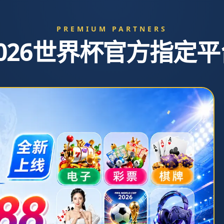
网站首页
关于我们