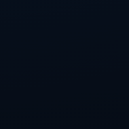
破本菲卡的防线，以期早早确立领先优势。另一方
。此外，摩纳哥的门将能否在关键时刻保住球队的最后
速崛起，他们在主场的表现令人瞩目。
最终结果很可能以小比分的胜负或平局收场，谁能在细