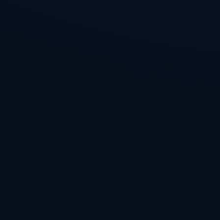
本菲卡是葡超的传统豪门，在欧冠赛场上积累了丰富
他们在对阵摩纳哥时保持镇定，并利用对手的失误
本菲卡的防守一直是他们的强项，尤其是在客场比
这将帮助他们应对各种突发情况。