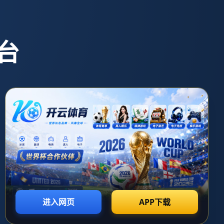
产品中心
新闻中心
联系方式