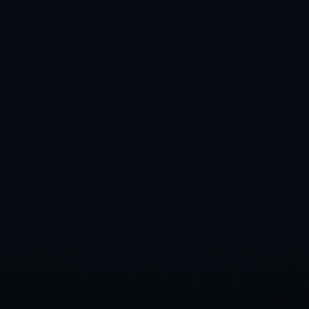
.
姓名
内容