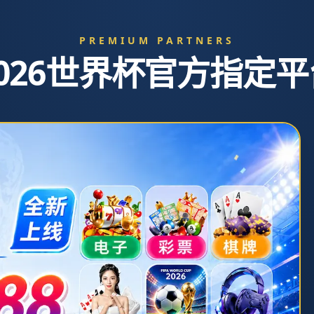
网站首页
关于我们