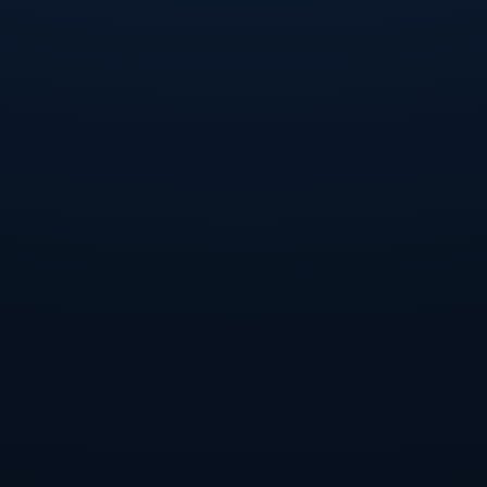
湛的进球**为球队扳平比分。这样的扳平瞬间，向世人展示了足球比赛中
年的欧洲冠军联赛中，*利物浦*对阵巴萨的一场比赛刻骨铭心。在首回合0
说明了技术和战术的重要性，更突出了未经预料的关键机会的价值所在。在
在此背景下，提升心理素质和把握关键瞬间的能力，成为了球队取胜的法
：如何在电光火石之间找到突破口。