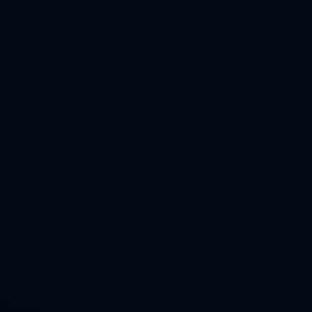
总之，足球比赛是一场反应灵敏、技术精湛及心态
赛的胶着时刻尤为难得，也成为了无数球迷津津乐
凱恩透露了離開熱刺主因，強調不曾考慮英超進球紀
奇克：我雖然疲勞 但已做好準備迎接歐冠比賽.
友情链接 :
华体会