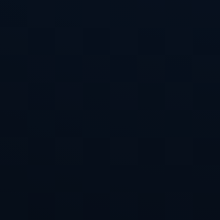
*比赛的紧张与激烈*，令观众们肾上腺素飙升。
是对方疏忽的惩罚。这样经典的比赛情节，提醒每一