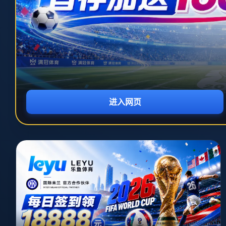
**终于扳平！都灵球员解围不远，赖因德斯劲射破
赛中的关键时刻，以及这样的场景是如何成为比赛
在激烈的足球比赛中，往往一个小失误就能带来意想
员仓促解围导致的疏忽。从瞬间捕捉到机会再到一