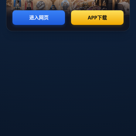
灵队在比赛初段率先取得领先，然而在比赛的紧迫氛围下，球员们的心理素