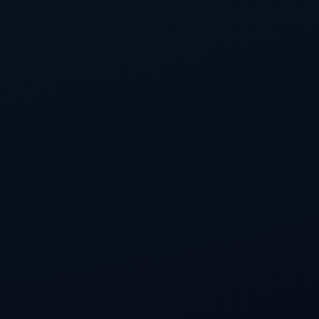
战术对垒中，赖因德斯的进球是队友配合的结果，也