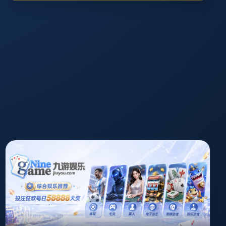
种振奋，对球迷而言也是如此。本文将深入探讨足球比
折点。**赖因德斯的劲射破门**，正是源于对方球
能力。