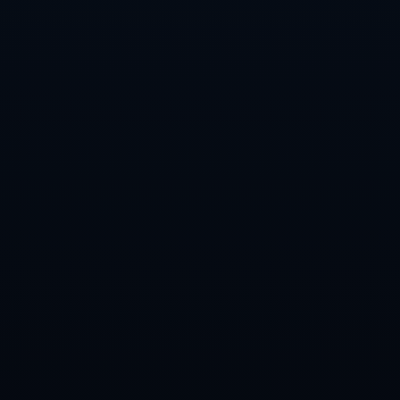
坚韧的较量。而在众多因素的交汇之下，赖因德斯一记让观众难以忘怀的进
道的话题。
錄！.