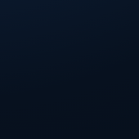
逆转局势的可能性和魅力。
-3落后的情况下，*利物浦*凭借最后一刻球员的绝
一瞬间，比赛的天平倾斜，胜负的悬念再起，这正是
宝。赖因德斯用他的**突如其来的进球**，不仅帮