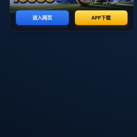
陷入落后的局面，对任何球队都是巨大的压力。都